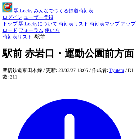
駅
.Locky
みんなでつくる鉄道時刻表
ログイン
ユーザー登録
トップ
駅.Lockyについて
時刻表リスト
時刻表マップ
アップ
ロード
フォーラム
使い方
時刻表リスト
›
駅前
駅前
赤岩口・運動公園前方面
豊橋鉄道東田本線 / 更新: 23/03/27 13:05 / 作成者:
Tyutetu
/ DL
数: 211