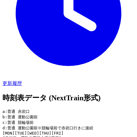
更新履歴
時刻表データ (NextTrain形式)
a:普通 赤岩口

b:普通 運動公園前

c:普通 競輪場前

d:普通 運動公園前※競輪場前で赤岩口行きに接続

[MON][TUE][WED][THU][FRI]
