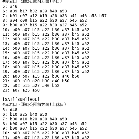
#赤岩口・運動公園前方面(平日)

5: a46

6: a09 b17 b32 a39 b48 a53

7: b01 c07 a12 b19 a26 b33 a41 b46 a53 b57

8: a04 c09 b15 a22 b30 a37 b45 a52

9: b00 a07 b15 a22 b30 a37 b45 a52

10: b00 a07 b15 a22 b30 a37 b45 a52

11: b00 a07 b15 a22 b30 a37 b45 a52

12: b00 a07 b15 a22 b30 a37 b45 a52

13: b00 a07 b15 a22 b30 a37 b45 a52

14: b00 a07 b15 a22 b30 a37 b45 a52

15: b00 a07 b15 a22 b30 a37 b45 a52

16: b00 a07 b15 a22 b30 a37 b45 a52

17: b00 a07 b15 a22 b30 a37 b45 a52

18: b00 a07 b15 a22 b30 a37 b45 a52

19: b00 a07 b15 a22 b30 a37 b45 a52

20: a00 b07 a15 a22 b30 a40 b50

21: a00 b10 a20 b30 a40 b50

22: a02 b15 a27 a40 b52

23: a07 a25 a50

[SAT][SUN][HOL]

#赤岩口・運動公園前方面(土休日)

5: d48

6: b10 a25 b40 a50

7: b00 a10 b20 a30 b40 a50

8: b00 a07 b15 a22 b30 a37 b45 a52

9: b00 a07 b15 c22 b30 a37 b45 a52

10: b00 a07 b15 a22 b30 a37 b45 a52

11: b00 a07 b15 a22 b30 a37 b45 a52
