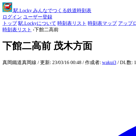
駅
.Locky
みんなでつくる鉄道時刻表
ログイン
ユーザー登録
トップ
駅.Lockyについて
時刻表リスト
時刻表マップ
アップ
時刻表リスト
›
下館二高前
下館二高前
茂木方面
真岡鐵道真岡線 / 更新: 23/03/16 00:48 / 作成者:
wakui3
/ DL数: 