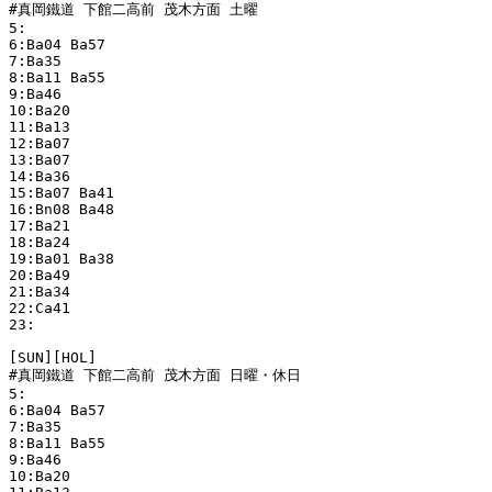
#真岡鐵道 下館二高前 茂木方面 土曜

5:

6:Ba04 Ba57 

7:Ba35 

8:Ba11 Ba55 

9:Ba46 

10:Ba20 

11:Ba13 

12:Ba07 

13:Ba07 

14:Ba36 

15:Ba07 Ba41 

16:Bn08 Ba48 

17:Ba21 

18:Ba24 

19:Ba01 Ba38 

20:Ba49 

21:Ba34 

22:Ca41 

23:

[SUN][HOL]

#真岡鐵道 下館二高前 茂木方面 日曜・休日

5:

6:Ba04 Ba57 

7:Ba35 

8:Ba11 Ba55 

9:Ba46 

10:Ba20 
