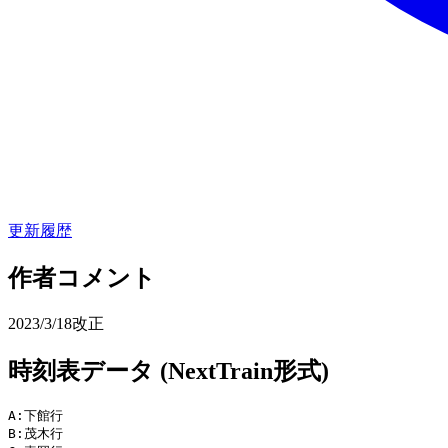
更新履歴
作者コメント
2023/3/18改正
時刻表データ (NextTrain形式)
A:下館行

B:茂木行
