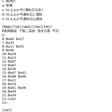
C:真岡行

a:普通

s:SLもおか号(運転日注意)

d:SLもおか号運転日に運転

n:SLもおか号運転日は運休

[MON][TUE][WED][THU][FRI]

#真岡鐵道 下館二高前 茂木方面 平日

5:

6:Ba04 Ba57 

7:Ba35 

8:Ba11 Ba55 

9:Ba46 

10:Ba20 

11:Ba13 

12:Ba07 

13:Ba07 

14:Ba36 

15:Ba07 Ba41 

16:Bn08 Ba48 

17:Ba21 

18:Ba24 

19:Ba01 Ba38 

20:Ba49 

21:Ba34 

22:Ca41 

23:

[SAT]
