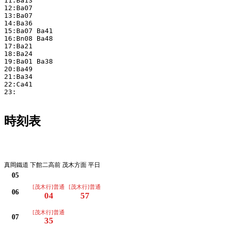
11:Ba13 

12:Ba07 

13:Ba07 

14:Ba36 

15:Ba07 Ba41 

16:Bn08 Ba48 

17:Ba21 

18:Ba24 

19:Ba01 Ba38 

20:Ba49 

21:Ba34 

22:Ca41 

23:

時刻表
平日
真岡鐵道 下館二高前 茂木方面 平日
05
[茂木行]普通
[茂木行]普通
06
04
57
[茂木行]普通
07
35