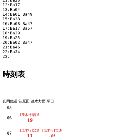
11:Ba28 

12:Ba17 

13:Ba04 

14:Ba01 Ba49 

15:Ba38 

16:Ba08 Ba47 

17:Ba17 Ba57 

18:Ba29 

19:Ba25 

20:Ba02 Ba47 

21:Ba46 

22:Ba34 

23:

時刻表
平日
真岡鐵道 笹原田 茂木方面 平日
05
[茂木行]普通
06
19
[茂木行]普通
[茂木行]普通
07
11
59