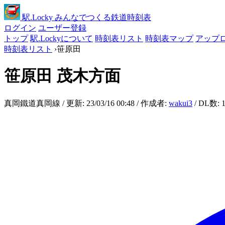
駅
.Locky
みんなでつくる鉄道時刻表
ログイン
ユーザー登録
トップ
駅.Lockyについて
時刻表リスト
時刻表マップ
アップ
時刻表リスト
›
笹原田
笹原田
茂木方面
真岡鐵道真岡線 / 更新: 23/03/16 00:48 / 作成者:
wakui3
/ DL数: 