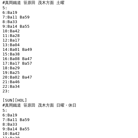
#真岡鐵道 笹原田 茂木方面 土曜

5:

6:Ba19 

7:Ba11 Ba59 

8:Ba33 

9:Ba14 Ba55 

10:Ba42 

11:Ba28 

12:Ba17 

13:Ba04 

14:Ba01 Ba49 

15:Ba38 

16:Ba08 Ba47 

17:Ba17 Ba57 

18:Ba29 

19:Ba25 

20:Ba02 Ba47 

21:Ba46 

22:Ba34 

23:

[SUN][HOL]

#真岡鐵道 笹原田 茂木方面 日曜・休日

5:

6:Ba19 

7:Ba11 Ba59 

8:Ba33 

9:Ba14 Ba55 

10:Ba42 
