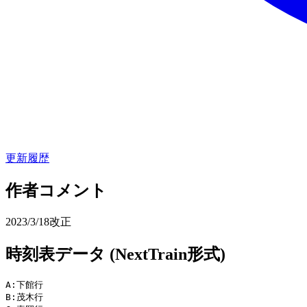
更新履歴
作者コメント
2023/3/18改正
時刻表データ (NextTrain形式)
A:下館行

B:茂木行
