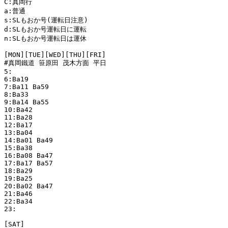
C:真岡行

a:普通

s:SLもおか号(運転日注意)

d:SLもおか号運転日に運転

n:SLもおか号運転日は運休

[MON][TUE][WED][THU][FRI]

#真岡鐵道 笹原田 茂木方面 平日

5:

6:Ba19 

7:Ba11 Ba59 

8:Ba33 

9:Ba14 Ba55 

10:Ba42 

11:Ba28 

12:Ba17 

13:Ba04 

14:Ba01 Ba49 

15:Ba38 

16:Ba08 Ba47 

17:Ba17 Ba57 

18:Ba29 

19:Ba25 

20:Ba02 Ba47 

21:Ba46 

22:Ba34 

23:

[SAT]
