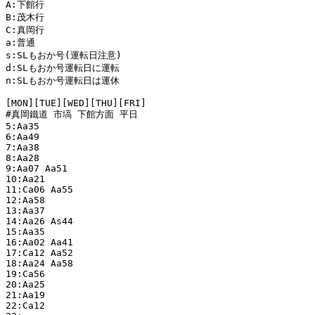
A:下館行

B:茂木行

C:真岡行

a:普通

s:SLもおか号(運転日注意)

d:SLもおか号運転日に運転

n:SLもおか号運転日は運休

[MON][TUE][WED][THU][FRI]

#真岡鐵道 市塙 下館方面 平日

5:Aa35 

6:Aa49 

7:Aa38 

8:Aa28 

9:Aa07 Aa51 

10:Aa21 

11:Ca06 Aa55 

12:Aa58 

13:Aa37 

14:Aa26 As44 

15:Aa35 

16:Aa02 Aa41 

17:Ca12 Aa52 

18:Aa24 Aa58 

19:Ca56 

20:Aa25 

21:Aa19 

22:Ca12 
