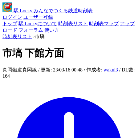
駅
.Locky
みんなでつくる鉄道時刻表
ログイン
ユーザー登録
トップ
駅.Lockyについて
時刻表リスト
時刻表マップ
アップ
ロード
フォーラム
使い方
時刻表リスト
›
市塙
市塙
下館方面
真岡鐵道真岡線 / 更新: 23/03/16 00:48 / 作成者:
wakui3
/ DL数:
164