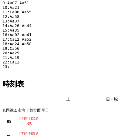
9:Aa07 Aa51 

10:Aa21 

11:Ca06 Aa55 

12:Aa58 

13:Aa37 

14:Aa26 As44 

15:Aa35 

16:Aa02 Aa41 

17:Ca12 Aa52 

18:Aa24 Aa58 

19:Ca56 

20:Aa25 

21:Aa19 

22:Ca12 

23:

時刻表
平日
土
日・祝
真岡鐵道 市塙 下館方面 平日
[下館行]普通
05
35
[下館行]普通