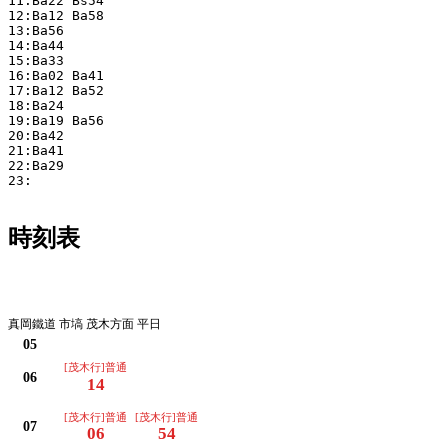
11:Ba22 Bs54 

12:Ba12 Ba58 

13:Ba56 

14:Ba44 

15:Ba33 

16:Ba02 Ba41 

17:Ba12 Ba52 

18:Ba24 

19:Ba19 Ba56 

20:Ba42 

21:Ba41 

22:Ba29 

23:

時刻表
平日
真岡鐵道 市塙 茂木方面 平日
05
[茂木行]普通
06
14
[茂木行]普通
[茂木行]普通
07
06
54