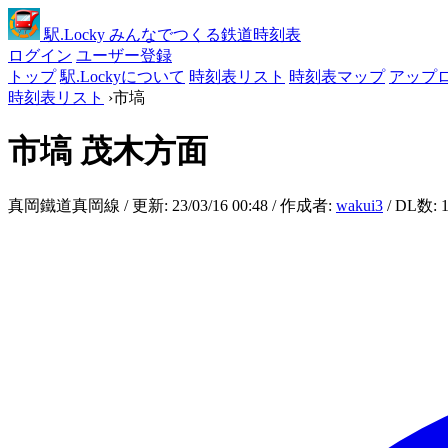
駅
.Locky
みんなでつくる鉄道時刻表
ログイン
ユーザー登録
トップ
駅.Lockyについて
時刻表リスト
時刻表マップ
アップ
時刻表リスト
›
市塙
市塙
茂木方面
真岡鐵道真岡線 / 更新: 23/03/16 00:48 / 作成者:
wakui3
/ DL数: 