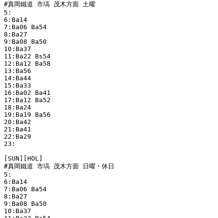
#真岡鐵道 市塙 茂木方面 土曜

5:

6:Ba14 

7:Ba06 Ba54 

8:Ba27 

9:Ba08 Ba50 

10:Ba37 

11:Ba22 Bs54 

12:Ba12 Ba58 

13:Ba56 

14:Ba44 

15:Ba33 

16:Ba02 Ba41 

17:Ba12 Ba52 

18:Ba24 

19:Ba19 Ba56 

20:Ba42 

21:Ba41 

22:Ba29 

23:

[SUN][HOL]

#真岡鐵道 市塙 茂木方面 日曜・休日

5:

6:Ba14 

7:Ba06 Ba54 

8:Ba27 

9:Ba08 Ba50 

10:Ba37 
