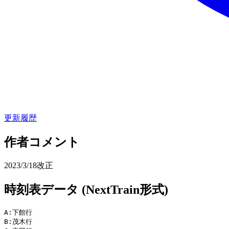
更新履歴
作者コメント
2023/3/18改正
時刻表データ (NextTrain形式)
A:下館行

B:茂木行
