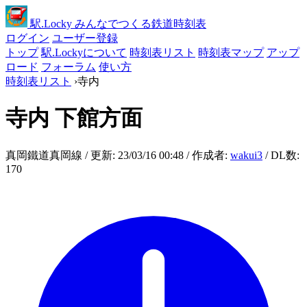
駅
.Locky
みんなでつくる鉄道時刻表
ログイン
ユーザー登録
トップ
駅.Lockyについて
時刻表リスト
時刻表マップ
アップ
ロード
フォーラム
使い方
時刻表リスト
›
寺内
寺内
下館方面
真岡鐵道真岡線 / 更新: 23/03/16 00:48 / 作成者:
wakui3
/ DL数:
170