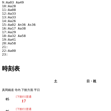
9:Aa03 Aa49 

10:Aa28 

11:Aa08 

12:Aa33 

13:Aa33 

14:Aa26 

15:Aa02 An36 As36 

16:Aa17 Aa38 

17:Aa29 

18:Aa32 Aa58 

19:Aa41 

20:Aa58 

21:

22:Aa00 

23:

時刻表
平日
土
日・祝
真岡鐵道 寺内 下館方面 平日
[下館行]普通
05
17
[下館行]普通