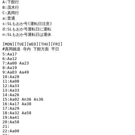
A:下館行

B:茂木行

C:真岡行

a:普通

s:SLもおか号(運転日注意)

d:SLもおか号運転日に運転

n:SLもおか号運転日は運休

[MON][TUE][WED][THU][FRI]

#真岡鐵道 寺内 下館方面 平日

5:Aa17 

6:Aa12 

7:Aa00 Aa23 

8:Aa19 

9:Aa03 Aa49 

10:Aa28 

11:Aa08 

12:Aa33 

13:Aa33 

14:Aa26 

15:Aa02 An36 As36 

16:Aa17 Aa38 

17:Aa29 

18:Aa32 Aa58 

19:Aa41 

20:Aa58 

21:

22:Aa00 
