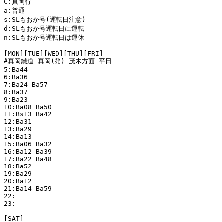
C:真岡行

a:普通

s:SLもおか号(運転日注意)

d:SLもおか号運転日に運転

n:SLもおか号運転日は運休

[MON][TUE][WED][THU][FRI]

#真岡鐵道 真岡(発) 茂木方面 平日

5:Ba44 

6:Ba36 

7:Ba24 Ba57 

8:Ba37 

9:Ba23 

10:Ba08 Ba50 

11:Bs13 Ba42 

12:Ba31 

13:Ba29 

14:Ba13 

15:Ba06 Ba32 

16:Ba12 Ba39 

17:Ba22 Ba48 

18:Ba52 

19:Ba29 

20:Ba12 

21:Ba14 Ba59 

22:

23:

[SAT]
