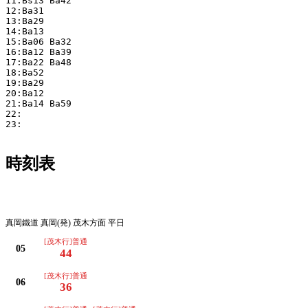
11:Bs13 Ba42 

12:Ba31 

13:Ba29 

14:Ba13 

15:Ba06 Ba32 

16:Ba12 Ba39 

17:Ba22 Ba48 

18:Ba52 

19:Ba29 

20:Ba12 

21:Ba14 Ba59 

22:

23:

時刻表
平日
真岡鐵道 真岡(発) 茂木方面 平日
[茂木行]普通
05
44
[茂木行]普通
06
36