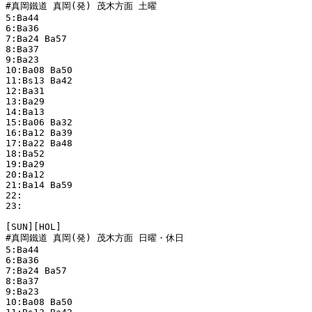
#真岡鐵道 真岡(発) 茂木方面 土曜

5:Ba44 

6:Ba36 

7:Ba24 Ba57 

8:Ba37 

9:Ba23 

10:Ba08 Ba50 

11:Bs13 Ba42 

12:Ba31 

13:Ba29 

14:Ba13 

15:Ba06 Ba32 

16:Ba12 Ba39 

17:Ba22 Ba48 

18:Ba52 

19:Ba29 

20:Ba12 

21:Ba14 Ba59 

22:

23:

[SUN][HOL]

#真岡鐵道 真岡(発) 茂木方面 日曜・休日

5:Ba44 

6:Ba36 

7:Ba24 Ba57 

8:Ba37 

9:Ba23 

10:Ba08 Ba50 
