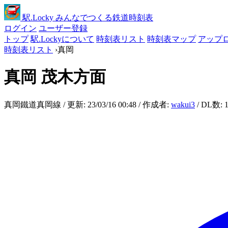
駅
.Locky
みんなでつくる鉄道時刻表
ログイン
ユーザー登録
トップ
駅.Lockyについて
時刻表リスト
時刻表マップ
アップ
時刻表リスト
›
真岡
真岡
茂木方面
真岡鐵道真岡線 / 更新: 23/03/16 00:48 / 作成者:
wakui3
/ DL数: 