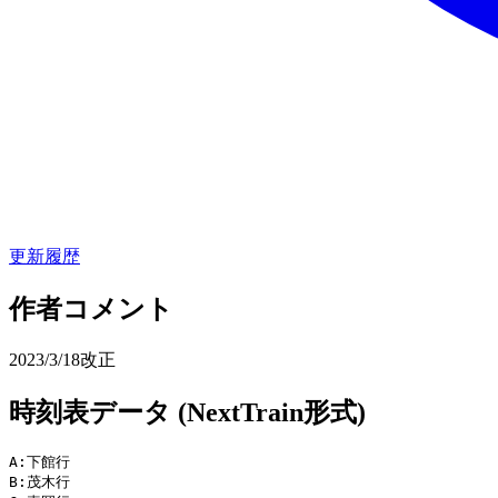
更新履歴
作者コメント
2023/3/18改正
時刻表データ (NextTrain形式)
A:下館行

B:茂木行
