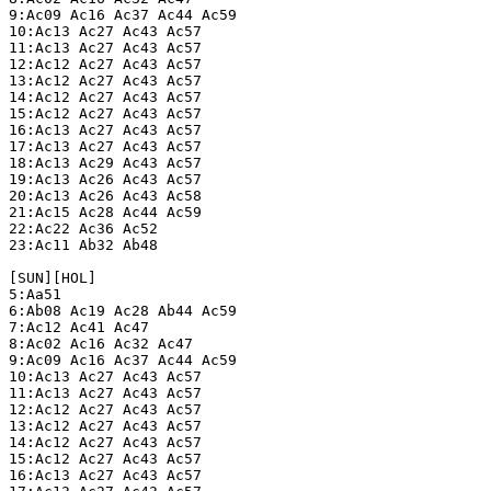
9:Ac09 Ac16 Ac37 Ac44 Ac59

10:Ac13 Ac27 Ac43 Ac57

11:Ac13 Ac27 Ac43 Ac57

12:Ac12 Ac27 Ac43 Ac57

13:Ac12 Ac27 Ac43 Ac57

14:Ac12 Ac27 Ac43 Ac57

15:Ac12 Ac27 Ac43 Ac57

16:Ac13 Ac27 Ac43 Ac57

17:Ac13 Ac27 Ac43 Ac57

18:Ac13 Ac29 Ac43 Ac57

19:Ac13 Ac26 Ac43 Ac57

20:Ac13 Ac26 Ac43 Ac58

21:Ac15 Ac28 Ac44 Ac59

22:Ac22 Ac36 Ac52

23:Ac11 Ab32 Ab48

[SUN][HOL]

5:Aa51

6:Ab08 Ac19 Ac28 Ab44 Ac59

7:Ac12 Ac41 Ac47

8:Ac02 Ac16 Ac32 Ac47

9:Ac09 Ac16 Ac37 Ac44 Ac59

10:Ac13 Ac27 Ac43 Ac57

11:Ac13 Ac27 Ac43 Ac57

12:Ac12 Ac27 Ac43 Ac57

13:Ac12 Ac27 Ac43 Ac57

14:Ac12 Ac27 Ac43 Ac57

15:Ac12 Ac27 Ac43 Ac57

16:Ac13 Ac27 Ac43 Ac57
