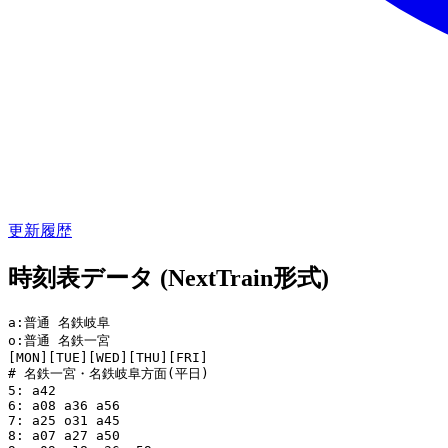
更新履歴
時刻表データ (NextTrain形式)
a:普通 名鉄岐阜

o:普通 名鉄一宮

[MON][TUE][WED][THU][FRI]

# 名鉄一宮・名鉄岐阜方面(平日)

5: a42

6: a08 a36 a56

7: a25 o31 a45

8: a07 a27 a50
