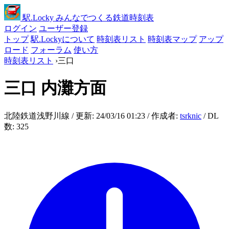
駅
.Locky
みんなでつくる鉄道時刻表
ログイン
ユーザー登録
トップ
駅.Lockyについて
時刻表リスト
時刻表マップ
アップ
ロード
フォーラム
使い方
時刻表リスト
›
三口
三口
内灘方面
北陸鉄道浅野川線 / 更新: 24/03/16 01:23 / 作成者:
tsrknic
/ DL
数: 325