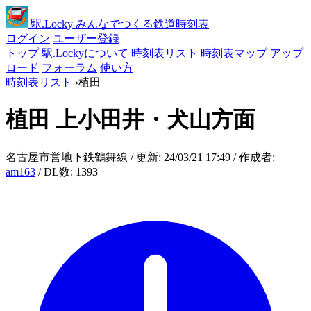
駅
.Locky
みんなでつくる鉄道時刻表
ログイン
ユーザー登録
トップ
駅.Lockyについて
時刻表リスト
時刻表マップ
アップ
ロード
フォーラム
使い方
時刻表リスト
›
植田
植田
上小田井・犬山方面
名古屋市営地下鉄鶴舞線 / 更新: 24/03/21 17:49 / 作成者:
am163
/ DL数: 1393