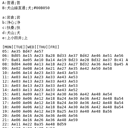
A:普通;普

B:犬山線直通;犬;#00B050

a:岩倉;岩

b:浄心;浄

c:扶桑;扶

d:犬山;犬

e:上小田井;上

[MON][TUE][WED][THU][FRI]

05: Ae35 Bd47 Ae57

06: Bd05 Ae15 Ae23 Ba28 Bd33 Ae37 Bd42 Ae46 Ae51 Ae56

07: Ba01 Ae05 Ae10 Ba14 Ae19 Bd23 Ae28 Bd32 Ae37 Bc41 A
08: Bd04 Ae08 Ae13 Ae18 Ae23 Ae27 Bd32 Ae36 Ae41 Ba45 A
09: Ae02 Ae08 Ae14 Ae21 Ae27 Ae35 Ae42 Ae50 Ae58

10: Ae06 Ae14 Ae23 Ae33 Ae43 Ae53

11: Ae03 Ae13 Ae23 Ae33 Ae43 Ae53

12: Ae03 Ae13 Ae23 Ae33 Ae43 Ae53

13: Ae03 Ae13 Ae23 Ae33 Ae43 Ae53

14: Ae03 Ae13 Ae23 Ae33 Ae43 Ae52

15: Ae01 Ae09 Ae17 Ae24 Ae30 Ae36 Ae42 Ae48 Ae54

16: Ae00 Ae06 Ae12 Ae18 Ba24 Ae30 Ae36 Ae42 Ae48 Ba54

17: Ae00 Ae06 Ae12 Ae18 Ba24 Ae30 Ae36 Ae42 Ae48 Ba54

18: Ae00 Ae06 Ae12 Ae18 Ba24 Ae30 Ae36 Ae42 Ae48 Ba54

19: Ae00 Ae06 Ae12 Ae19 Ba25 Ae33 Ae40 Ae48 Ba56

20: Ae06 Ae16 Ae26 Ae36 Ae46 Ae56

21: Ae06 Ae16 Ae26 Ae36 Ae48 Ae59

22: Ae11 Ae22 Ba35 Ae48 Bd59
