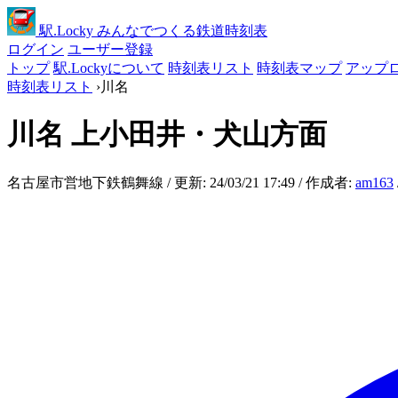
駅
.Locky
みんなでつくる鉄道時刻表
ログイン
ユーザー登録
トップ
駅.Lockyについて
時刻表リスト
時刻表マップ
アップ
時刻表リスト
›
川名
川名
上小田井・犬山方面
名古屋市営地下鉄鶴舞線 / 更新: 24/03/21 17:49 / 作成者:
am163