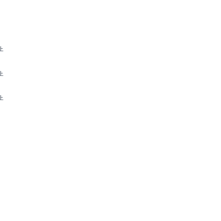
上
6
上
6
上
6