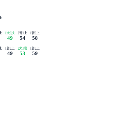
上
9
上
[犬]扶
[普]上
[普]上
5
49
54
58
上
[普]上
[犬]岩
[普]上
4
49
53
59