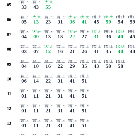
[普]上
[普]上
[犬]犬
05
33
43
55
[普]上
[犬]犬
[普]上
[普]上
[犬]岩
[犬]犬
[普]上
[犬]犬
[普]上
[普]
06
05
13
23
31
36
41
45
50
54
5
[普]上
[犬]岩
[普]上
[普]上
[犬]岩
[普]上
[犬]犬
[普]上
[犬]犬
[普]
07
04
09
13
18
22
27
31
36
40
4
[普]上
[普]上
[犬]犬
[普]上
[普]上
[普]上
[普]上
[普]上
[犬]犬
[普]
08
03
07
12
16
21
26
31
35
40
4
[普]上
[普]上
[普]上
[普]上
[普]上
[普]上
[普]上
[普]上
[普]上
09
04
10
16
22
29
35
43
50
58
[普]上
[普]上
[普]上
[普]上
[普]上
[普]上
10
06
14
22
31
41
51
[普]上
[普]上
[普]上
[普]上
[普]上
[普]上
11
01
11
21
31
41
51
[普]上
[普]上
[普]上
[普]上
[普]上
[普]上
12
01
11
21
31
41
51
[普]上
[普]上
[普]上
[普]上
[普]上
[普]上
13
01
11
21
31
41
51