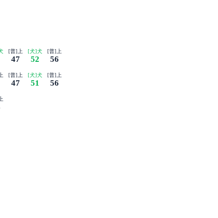
犬
[普]上
[犬]犬
[普]上
3
47
52
56
上
[普]上
[犬]犬
[普]上
2
47
51
56
上
4