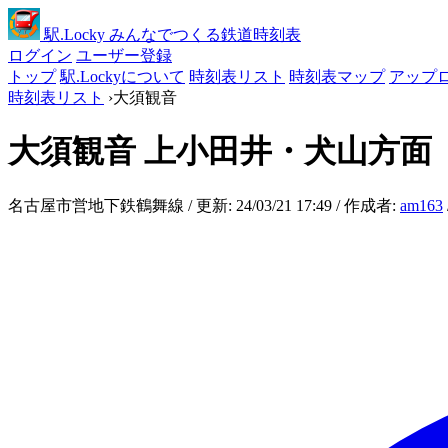
駅
.Locky
みんなでつくる鉄道時刻表
ログイン
ユーザー登録
トップ
駅.Lockyについて
時刻表リスト
時刻表マップ
アップ
時刻表リスト
›
大須観音
大須観音
上小田井・犬山方面
名古屋市営地下鉄鶴舞線 / 更新: 24/03/21 17:49 / 作成者:
am163