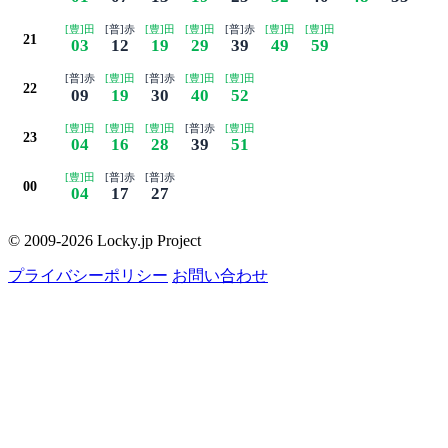
[豊]田
[普]赤
[豊]田
[豊]田
[普]赤
[豊]田
[豊]田
21
03
12
19
29
39
49
59
[普]赤
[豊]田
[普]赤
[豊]田
[豊]田
22
09
19
30
40
52
[豊]田
[豊]田
[豊]田
[普]赤
[豊]田
23
04
16
28
39
51
[豊]田
[普]赤
[普]赤
00
04
17
27
© 2009-2026 Locky.jp Project
プライバシーポリシー
お問い合わせ