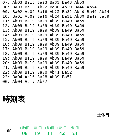
07: Ab03 Ba13 Ba23 Ba33 Ba43 Ab53

08: Ba03 Ba13 Ab22 Ba30 Ab39 Ba46 Ab54

09: Ba02 Ab09 Ba16 Ab25 Ba32 Ab40 Ba46 Ab54

10: Ba01 Ab09 Ba16 Ab24 Ba31 Ab39 Ba49 Ba59

11: Ab09 Ba19 Ba29 Ab39 Ba49 Ba59

12: Ab09 Ba19 Ba29 Ab39 Ba49 Ba59

13: Ab09 Ba19 Ba29 Ab39 Ba49 Ba59

14: Ab09 Ba19 Ba29 Ab39 Ba49 Ba59

15: Ab09 Ba19 Ba29 Ab39 Ba49 Ba59

16: Ab09 Ba19 Ba29 Ab39 Ba49 Ba59

17: Ab09 Ba19 Ba29 Ab39 Ba49 Ba59

18: Ab09 Ba19 Ba29 Ab39 Ba49 Ba59

19: Ab09 Ba19 Ba29 Ab39 Ba49 Ba59

20: Ab09 Ba19 Ba29 Ab39 Ba49 Ba59

21: Ab09 Ba19 Ba29 Ab39 Ba49 Ba59

22: Ab09 Ba19 Ba30 Ab41 Ba52

23: Ba04 Ab16 Ba28 Ab39 Ba51

00: Ab04 Ab17 Ab27

時刻表
平日
土休日
[豊]田
[豊]田
[豊]田
[豊]田
[豊]田
06
06
19
31
42
53