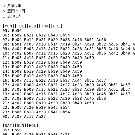
a:八事;事

b:豊田市;田

c:赤池;赤

[MON][TUE][WED][THU][FRI]

05: Bb56

06: Bb09 Bb21 Bb32 Bb43 Bb54

07: Bb04 Bb12 Bb21 Bb29 Bb38 Ac46 Bb51 Ac56

08: Bb01 Ac05 Ac10 Bb14 Ac19 Bb24 Ac28 Bb32 Ac36 Bb41 A
09: Ac04 Bb08 Ac13 Ac17 Bb22 Ac26 Ac31 Bb35 Ac40 Ac44 A
10: Ac02 Bb07 Ac11 Ac16 Bb20 Ac25 Ac31 Bb36 Ac42 Bb49 A
11: Bb05 Ac13 Bb21 Ac29 Bb39 Bb49 Ac59

12: Bb09 Bb19 Ac29 Bb39 Bb49 Ac59

13: Bb09 Bb19 Ac29 Bb39 Bb49 Ac59

14: Bb09 Bb19 Ac29 Bb39 Bb49 Ac59

15: Bb09 Bb19 Ac29 Bb39 Bb49 Ac59

16: Bb07 Ac15 Bb22 Ac30 Bb37 Ac44 Bb51 Ac57

17: Ac03 Bb09 Ac15 Bb21 Ac27 Ac33 Bb39 Ac45 Bb51 Ac57

18: Ac03 Bb09 Ac15 Bb21 Ac27 Bb33 Ac39 Bb45 Ac51 Bb57

19: Ac03 Bb09 Ac15 Bb21 Ac27 Ac33 Bb39 Ac45 Bb51 Ac57

20: Ac03 Bb09 Ac15 Bb22 Ac30 Bb38 Ac45 Bb53

21: Ac02 Bb09 Bb19 Ac29 Bb39 Bb49 Ac59

22: Bb09 Ac20 Bb30 Bb42 Bb54

23: Bb06 Bb18 Ac29 Bb41 Bb54

00: Ac07 Ac17 Aa27

[SAT][SUN][HOL]

05: Bb56

06: Bb09 Ac20 Bb31 Bb43 Ac53
