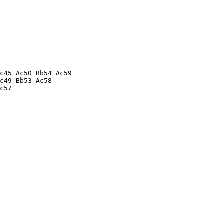
c45 Ac50 Bb54 Ac59

c49 Bb53 Ac58

c57
