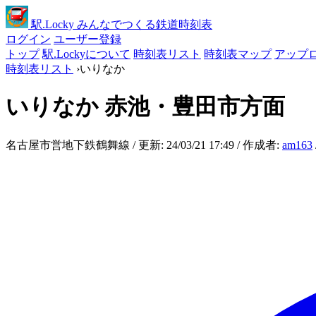
駅
.Locky
みんなでつくる鉄道時刻表
ログイン
ユーザー登録
トップ
駅.Lockyについて
時刻表リスト
時刻表マップ
アップ
時刻表リスト
›
いりなか
いりなか
赤池・豊田市方面
名古屋市営地下鉄鶴舞線 / 更新: 24/03/21 17:49 / 作成者:
am163