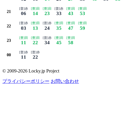
[普]赤
[豊]田
[豊]田
[普]赤
[豊]田
[豊]田
21
06
14
23
33
43
53
[普]赤
[豊]田
[普]赤
[豊]田
[豊]田
[豊]田
22
03
13
24
35
47
59
[豊]田
[豊]田
[普]赤
[豊]田
[豊]田
23
11
22
34
45
58
[普]赤
[普]赤
00
11
22
© 2009-2026 Locky.jp Project
プライバシーポリシー
お問い合わせ