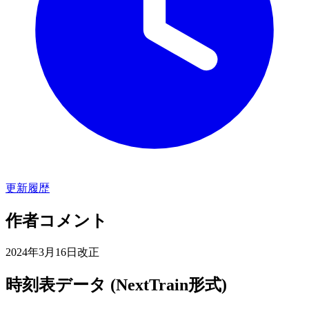
更新履歴
作者コメント
2024年3月16日改正
時刻表データ (NextTrain形式)