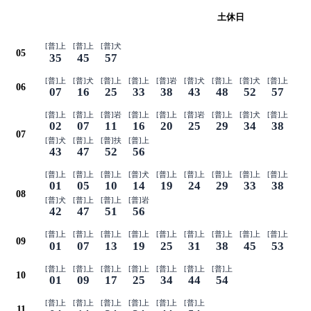
平日
土休日
[普]上
[普]上
[普]犬
05
35
45
57
[普]上
[普]犬
[普]上
[普]上
[普]岩
[普]犬
[普]上
[普]犬
[普]上
06
07
16
25
33
38
43
48
52
57
[普]上
[普]上
[普]岩
[普]上
[普]上
[普]岩
[普]上
[普]犬
[普]上
02
07
11
16
20
25
29
34
38
07
[普]犬
[普]上
[普]扶
[普]上
43
47
52
56
[普]上
[普]上
[普]上
[普]犬
[普]上
[普]上
[普]上
[普]上
[普]上
01
05
10
14
19
24
29
33
38
08
[普]犬
[普]上
[普]上
[普]岩
42
47
51
56
[普]上
[普]上
[普]上
[普]上
[普]上
[普]上
[普]上
[普]上
[普]上
09
01
07
13
19
25
31
38
45
53
[普]上
[普]上
[普]上
[普]上
[普]上
[普]上
[普]上
10
01
09
17
25
34
44
54
[普]上
[普]上
[普]上
[普]上
[普]上
[普]上
11