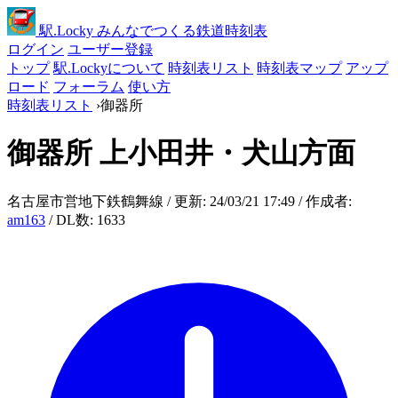
駅
.Locky
みんなでつくる鉄道時刻表
ログイン
ユーザー登録
トップ
駅.Lockyについて
時刻表リスト
時刻表マップ
アップ
ロード
フォーラム
使い方
時刻表リスト
›
御器所
御器所
上小田井・犬山方面
名古屋市営地下鉄鶴舞線 / 更新: 24/03/21 17:49 / 作成者:
am163
/ DL数: 1633