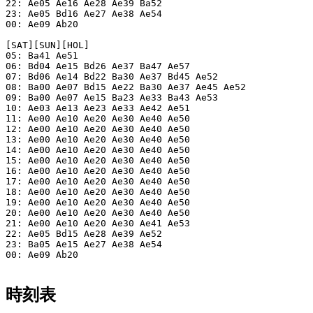
22: Ae05 Ae16 Ae28 Ae39 Ba52

23: Ae05 Bd16 Ae27 Ae38 Ae54

00: Ae09 Ab20

[SAT][SUN][HOL]

05: Ba41 Ae51

06: Bd04 Ae15 Bd26 Ae37 Ba47 Ae57

07: Bd06 Ae14 Bd22 Ba30 Ae37 Bd45 Ae52

08: Ba00 Ae07 Bd15 Ae22 Ba30 Ae37 Ae45 Ae52

09: Ba00 Ae07 Ae15 Ba23 Ae33 Ba43 Ae53

10: Ae03 Ae13 Ae23 Ae33 Ae42 Ae51

11: Ae00 Ae10 Ae20 Ae30 Ae40 Ae50

12: Ae00 Ae10 Ae20 Ae30 Ae40 Ae50

13: Ae00 Ae10 Ae20 Ae30 Ae40 Ae50

14: Ae00 Ae10 Ae20 Ae30 Ae40 Ae50

15: Ae00 Ae10 Ae20 Ae30 Ae40 Ae50

16: Ae00 Ae10 Ae20 Ae30 Ae40 Ae50

17: Ae00 Ae10 Ae20 Ae30 Ae40 Ae50

18: Ae00 Ae10 Ae20 Ae30 Ae40 Ae50

19: Ae00 Ae10 Ae20 Ae30 Ae40 Ae50

20: Ae00 Ae10 Ae20 Ae30 Ae40 Ae50

21: Ae00 Ae10 Ae20 Ae30 Ae41 Ae53

22: Ae05 Bd15 Ae28 Ae39 Ae52

23: Ba05 Ae15 Ae27 Ae38 Ae54

00: Ae09 Ab20

時刻表