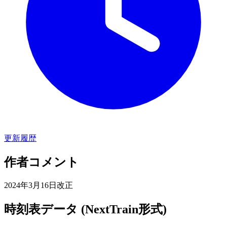
更新履歴
作者コメント
2024年3月16日改正
時刻表データ (NextTrain形式)