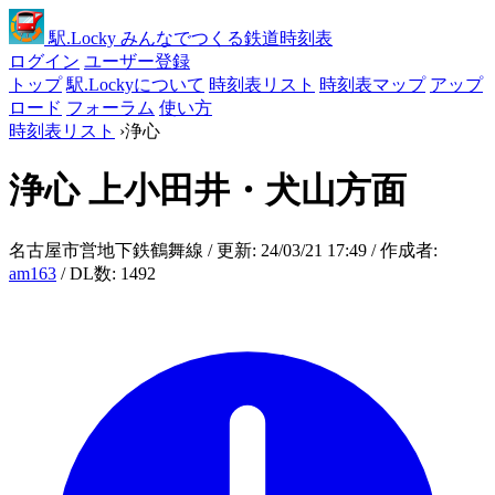
駅
.Locky
みんなでつくる鉄道時刻表
ログイン
ユーザー登録
トップ
駅.Lockyについて
時刻表リスト
時刻表マップ
アップ
ロード
フォーラム
使い方
時刻表リスト
›
浄心
浄心
上小田井・犬山方面
名古屋市営地下鉄鶴舞線 / 更新: 24/03/21 17:49 / 作成者:
am163
/ DL数: 1492