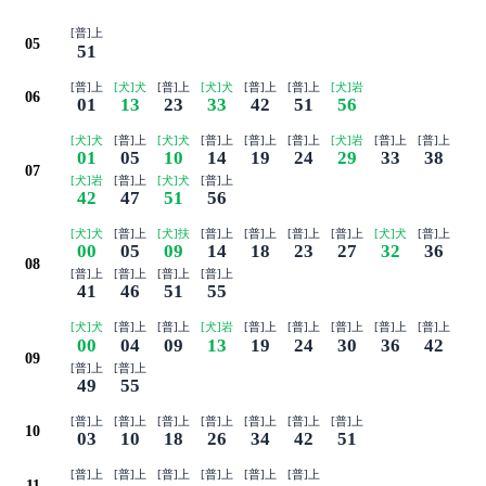
[普]上
05
51
[普]上
[犬]犬
[普]上
[犬]犬
[普]上
[普]上
[犬]岩
06
01
13
23
33
42
51
56
[犬]犬
[普]上
[犬]犬
[普]上
[普]上
[普]上
[犬]岩
[普]上
[普]上
01
05
10
14
19
24
29
33
38
07
[犬]岩
[普]上
[犬]犬
[普]上
42
47
51
56
[犬]犬
[普]上
[犬]扶
[普]上
[普]上
[普]上
[普]上
[犬]犬
[普]上
00
05
09
14
18
23
27
32
36
08
[普]上
[普]上
[普]上
[普]上
41
46
51
55
[犬]犬
[普]上
[普]上
[犬]岩
[普]上
[普]上
[普]上
[普]上
[普]上
00
04
09
13
19
24
30
36
42
09
[普]上
[普]上
49
55
[普]上
[普]上
[普]上
[普]上
[普]上
[普]上
[普]上
10
03
10
18
26
34
42
51
[普]上
[普]上
[普]上
[普]上
[普]上
[普]上
11