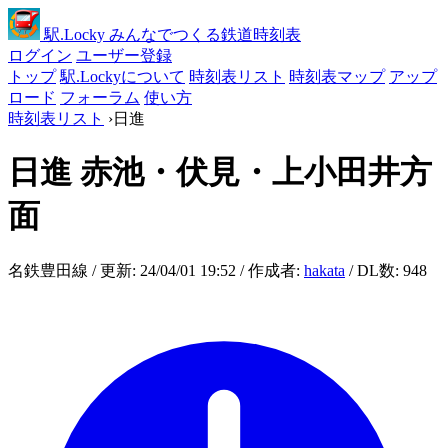
駅
.Locky
みんなでつくる鉄道時刻表
ログイン
ユーザー登録
トップ
駅.Lockyについて
時刻表リスト
時刻表マップ
アップ
ロード
フォーラム
使い方
時刻表リスト
›
日進
日進
赤池・伏見・上小田井方
面
名鉄豊田線 / 更新: 24/04/01 19:52 / 作成者:
hakata
/ DL数: 948