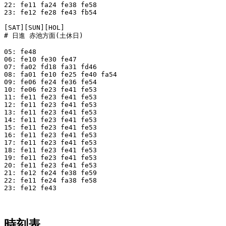
22: fe11 fa24 fe38 fe58

23: fe12 fe28 fe43 fb54

[SAT][SUN][HOL]

# 日進 赤池方面(土休日)

05: fe48

06: fe10 fe30 fe47

07: fa02 fd18 fa31 fd46

08: fa01 fe10 fe25 fe40 fa54

09: fe06 fe24 fe36 fe54

10: fe06 fe23 fe41 fe53

11: fe11 fe23 fe41 fe53

12: fe11 fe23 fe41 fe53

13: fe11 fe23 fe41 fe53

14: fe11 fe23 fe41 fe53

15: fe11 fe23 fe41 fe53

16: fe11 fe23 fe41 fe53

17: fe11 fe23 fe41 fe53

18: fe11 fe23 fe41 fe53

19: fe11 fe23 fe41 fe53

20: fe11 fe23 fe41 fe53

21: fe12 fe24 fe38 fe59

22: fe11 fe24 fa38 fe58

23: fe12 fe43

時刻表