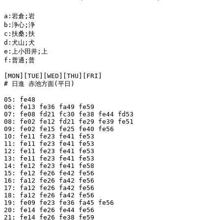
a:岩倉;岩

b:浄心;浄

c:扶桑;扶

d:犬山;犬

e:上小田井;上

f:普通;普

[MON][TUE][WED][THU][FRI]

# 日進 赤池方面(平日)

05: fe48

06: fe13 fe36 fa49 fe59

07: fe08 fd21 fc30 fe38 fe44 fd53

08: fe02 fe12 fd21 fe29 fe39 fe51

09: fe02 fe15 fe25 fe40 fe56

10: fe11 fe23 fe41 fe53

11: fe11 fe23 fe41 fe53

12: fe11 fe23 fe41 fe53

13: fe11 fe23 fe41 fe53

14: fe12 fe23 fe41 fe58

15: fe12 fe26 fe42 fe56

16: fa12 fe26 fa42 fe56

17: fa12 fe26 fa42 fe56

18: fa12 fe26 fa42 fe56

19: fe09 fe23 fe36 fa45 fe56

20: fe14 fe26 fe44 fe56

21: fe14 fe26 fe38 fe59
