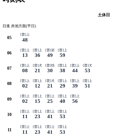
平日
土休日
日進 赤池方面(平日)
[普]上
05
48
[普]上
[普]上
[普]岩
[普]上
06
13
36
49
59
[普]上
[普]犬
[普]扶
[普]上
[普]上
[普]犬
07
08
21
30
38
44
53
[普]上
[普]上
[普]犬
[普]上
[普]上
[普]上
08
02
12
21
29
39
51
[普]上
[普]上
[普]上
[普]上
[普]上
09
02
15
25
40
56
[普]上
[普]上
[普]上
[普]上
10
11
23
41
53
[普]上
[普]上
[普]上
[普]上
11
11
23
41
53