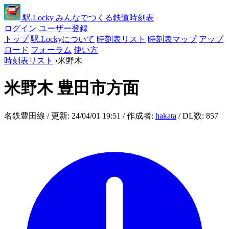
駅
.Locky
みんなでつくる鉄道時刻表
ログイン
ユーザー登録
トップ
駅.Lockyについて
時刻表リスト
時刻表マップ
アップ
ロード
フォーラム
使い方
時刻表リスト
›
米野木
米野木
豊田市方面
名鉄豊田線 / 更新: 24/04/01 19:51 / 作成者:
hakata
/ DL数: 857