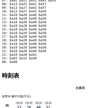
07: ba02 ba22 ba32 ba43 ba55

08: ba13 ba25 ba41 ba57

09: ba12 ba27 ba42 ba57

10: ba12 ba27 ba42 ba58

11: ba10 ba28 ba40 ba58

12: ba10 ba28 ba40 ba58

13: ba10 ba28 ba40 ba58

14: ba10 ba28 ba40 ba58

15: ba10 ba28 ba40 ba58

16: ba10 ba28 ba40 ba58

17: ba10 ba28 ba40 ba58

18: ba10 ba28 ba40 ba58

19: ba10 ba28 ba40 ba58

20: ba10 ba28 ba40 ba58

21: ba10 ba28 ba40 ba58

22: ba10 ba28 ba41

23: ba02 ba15 ba38

00: ba00

時刻表
平日
土休日
米野木 梅坪方面(平日)
[普]田
[普]田
[普]田
[普]田
06
15
28
40
52