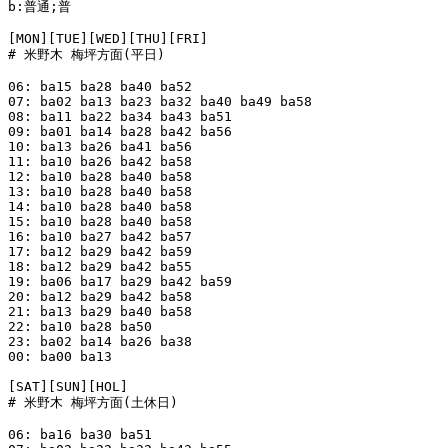
b:普通;普

[MON][TUE][WED][THU][FRI]

# 米野木 梅坪方面(平日)

06: ba15 ba28 ba40 ba52

07: ba02 ba13 ba23 ba32 ba40 ba49 ba58

08: ba11 ba22 ba34 ba43 ba51

09: ba01 ba14 ba28 ba42 ba56

10: ba13 ba26 ba41 ba56

11: ba10 ba26 ba42 ba58

12: ba10 ba28 ba40 ba58

13: ba10 ba28 ba40 ba58

14: ba10 ba28 ba40 ba58

15: ba10 ba28 ba40 ba58

16: ba10 ba27 ba42 ba57

17: ba12 ba29 ba42 ba59

18: ba12 ba29 ba42 ba55

19: ba06 ba17 ba29 ba42 ba59

20: ba12 ba29 ba42 ba58

21: ba13 ba29 ba40 ba58

22: ba10 ba28 ba50

23: ba02 ba14 ba26 ba38

00: ba00 ba13

[SAT][SUN][HOL]

# 米野木 梅坪方面(土休日)

06: ba16 ba30 ba51
