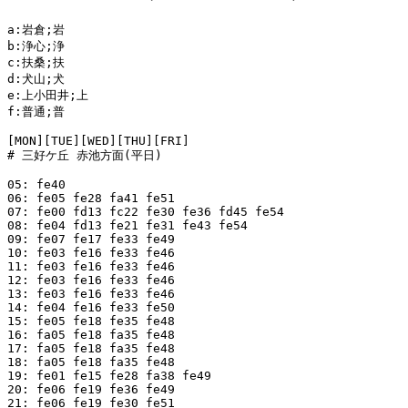
a:岩倉;岩

b:浄心;浄

c:扶桑;扶

d:犬山;犬

e:上小田井;上

f:普通;普

[MON][TUE][WED][THU][FRI]

# 三好ケ丘 赤池方面(平日)

05: fe40

06: fe05 fe28 fa41 fe51

07: fe00 fd13 fc22 fe30 fe36 fd45 fe54

08: fe04 fd13 fe21 fe31 fe43 fe54

09: fe07 fe17 fe33 fe49

10: fe03 fe16 fe33 fe46

11: fe03 fe16 fe33 fe46

12: fe03 fe16 fe33 fe46

13: fe03 fe16 fe33 fe46

14: fe04 fe16 fe33 fe50

15: fe05 fe18 fe35 fe48

16: fa05 fe18 fa35 fe48

17: fa05 fe18 fa35 fe48

18: fa05 fe18 fa35 fe48

19: fe01 fe15 fe28 fa38 fe49

20: fe06 fe19 fe36 fe49

21: fe06 fe19 fe30 fe51
