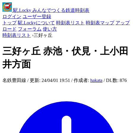
駅
.Locky
みんなでつくる鉄道時刻表
ログイン
ユーザー登録
トップ
駅.Lockyについて
時刻表リスト
時刻表マップ
アップ
ロード
フォーラム
使い方
時刻表リスト
›
三好ヶ丘
三好ヶ丘
赤池・伏見・上小田
井方面
名鉄豊田線 / 更新: 24/04/01 19:51 / 作成者:
hakata
/ DL数: 876