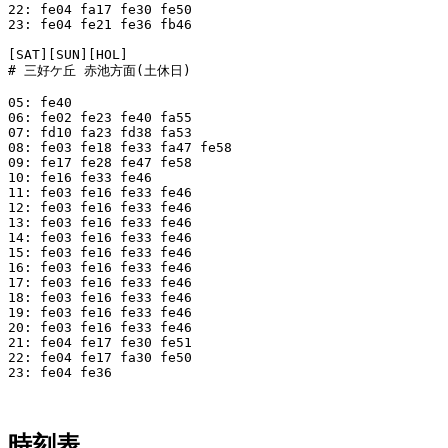
22: fe04 fa17 fe30 fe50

23: fe04 fe21 fe36 fb46

[SAT][SUN][HOL]

# 三好ケ丘 赤池方面(土休日)

05: fe40

06: fe02 fe23 fe40 fa55

07: fd10 fa23 fd38 fa53

08: fe03 fe18 fe33 fa47 fe58

09: fe17 fe28 fe47 fe58

10: fe16 fe33 fe46

11: fe03 fe16 fe33 fe46

12: fe03 fe16 fe33 fe46

13: fe03 fe16 fe33 fe46

14: fe03 fe16 fe33 fe46

15: fe03 fe16 fe33 fe46

16: fe03 fe16 fe33 fe46

17: fe03 fe16 fe33 fe46

18: fe03 fe16 fe33 fe46

19: fe03 fe16 fe33 fe46

20: fe03 fe16 fe33 fe46

21: fe04 fe17 fe30 fe51

22: fe04 fe17 fa30 fe50

23: fe04 fe36

時刻表