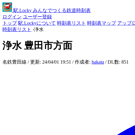
駅
.Locky
みんなでつくる鉄道時刻表
ログイン
ユーザー登録
トップ
駅.Lockyについて
時刻表リスト
時刻表マップ
アップ
時刻表リスト
›
浄水
浄水
豊田市方面
名鉄豊田線 / 更新: 24/04/01 19:51 / 作成者:
hakata
/ DL数: 851