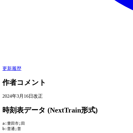
更新履歴
作者コメント
2024年3月16日改正
時刻表データ (NextTrain形式)
a:豊田市;田

b:普通;普
