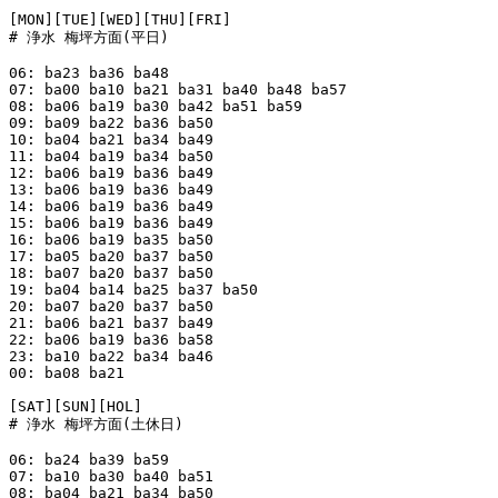
[MON][TUE][WED][THU][FRI]

# 浄水 梅坪方面(平日)

06: ba23 ba36 ba48

07: ba00 ba10 ba21 ba31 ba40 ba48 ba57

08: ba06 ba19 ba30 ba42 ba51 ba59

09: ba09 ba22 ba36 ba50

10: ba04 ba21 ba34 ba49

11: ba04 ba19 ba34 ba50

12: ba06 ba19 ba36 ba49

13: ba06 ba19 ba36 ba49

14: ba06 ba19 ba36 ba49

15: ba06 ba19 ba36 ba49

16: ba06 ba19 ba35 ba50

17: ba05 ba20 ba37 ba50

18: ba07 ba20 ba37 ba50

19: ba04 ba14 ba25 ba37 ba50

20: ba07 ba20 ba37 ba50

21: ba06 ba21 ba37 ba49

22: ba06 ba19 ba36 ba58

23: ba10 ba22 ba34 ba46

00: ba08 ba21

[SAT][SUN][HOL]

# 浄水 梅坪方面(土休日)

06: ba24 ba39 ba59

07: ba10 ba30 ba40 ba51

08: ba04 ba21 ba34 ba50
