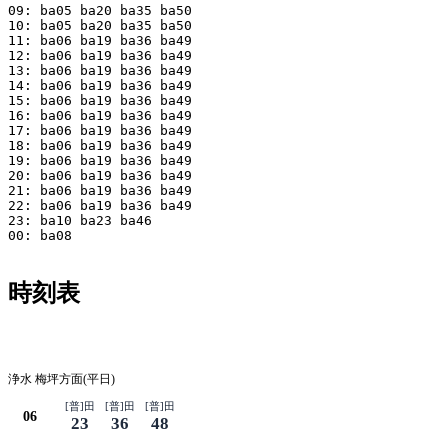
09: ba05 ba20 ba35 ba50

10: ba05 ba20 ba35 ba50

11: ba06 ba19 ba36 ba49

12: ba06 ba19 ba36 ba49

13: ba06 ba19 ba36 ba49

14: ba06 ba19 ba36 ba49

15: ba06 ba19 ba36 ba49

16: ba06 ba19 ba36 ba49

17: ba06 ba19 ba36 ba49

18: ba06 ba19 ba36 ba49

19: ba06 ba19 ba36 ba49

20: ba06 ba19 ba36 ba49

21: ba06 ba19 ba36 ba49

22: ba06 ba19 ba36 ba49

23: ba10 ba23 ba46

00: ba08

時刻表
平日
浄水 梅坪方面(平日)
[普]田
[普]田
[普]田
06
23
36
48