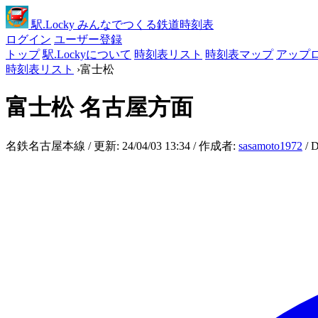
駅
.Locky
みんなでつくる鉄道時刻表
ログイン
ユーザー登録
トップ
駅.Lockyについて
時刻表リスト
時刻表マップ
アップ
時刻表リスト
›
富士松
富士松
名古屋方面
名鉄名古屋本線 / 更新: 24/04/03 13:34 / 作成者:
sasamoto1972
/ 