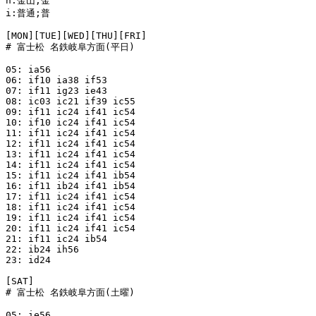
h:金山;金

i:普通;普

[MON][TUE][WED][THU][FRI]

# 富士松 名鉄岐阜方面(平日)

05: ia56

06: if10 ia38 if53

07: if11 ig23 ie43

08: ic03 ic21 if39 ic55

09: if11 ic24 if41 ic54

10: if10 ic24 if41 ic54

11: if11 ic24 if41 ic54

12: if11 ic24 if41 ic54

13: if11 ic24 if41 ic54

14: if11 ic24 if41 ic54

15: if11 ic24 if41 ib54

16: if11 ib24 if41 ib54

17: if11 ic24 if41 ic54

18: if11 ic24 if41 ic54

19: if11 ic24 if41 ic54

20: if11 ic24 if41 ic54

21: if11 ic24 ib54

22: ib24 ih56

23: id24

[SAT]

# 富士松 名鉄岐阜方面(土曜)

05: ie56
