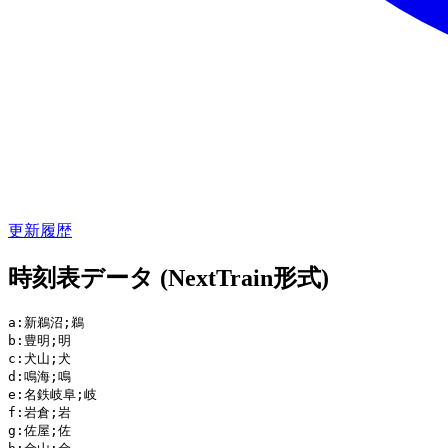
更新履歴
時刻表データ (NextTrain形式)
a:新鵜沼;鵜

b:豊明;明

c:犬山;犬

d:鳴海;鳴

e:名鉄岐阜;岐

f:岩倉;岩

g:佐屋;佐
