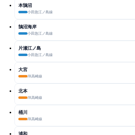
本鵠沼
小田急江ノ島線
鵠沼海岸
小田急江ノ島線
片瀬江ノ島
小田急江ノ島線
大宮
JR高崎線
北本
JR高崎線
桶川
JR高崎線
浦和