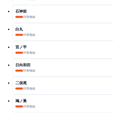
石神前
JR青梅線
白丸
JR青梅線
宮ノ平
JR青梅線
日向和田
JR青梅線
二俣尾
JR青梅線
鳩ノ巣
JR青梅線