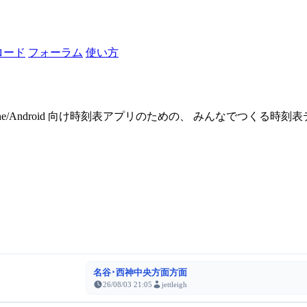
ロード
フォーラム
使い方
one/Android 向け時刻表アプリのための、 みんなでつくる時
名谷･西神中央方面方面
26/08/03 21:05
jettleigh