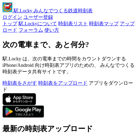
駅
.Locky
みんなでつくる鉄道時刻表
ログイン
ユーザー登録
トップ
駅.Lockyについて
時刻表リスト
時刻表マップ
アップ
ロード
フォーラム
使い方
次の電車まで、あと何分?
駅.Locky は、次の電車までの時間をカウントダウンする
iPhone/Android 向け時刻表アプリのための、 みんなでつくる
時刻表データ共有サイトです。
時刻表をさがす
時刻表をアップロード
アプリをダウンロー
ド
最新の時刻表アップロード