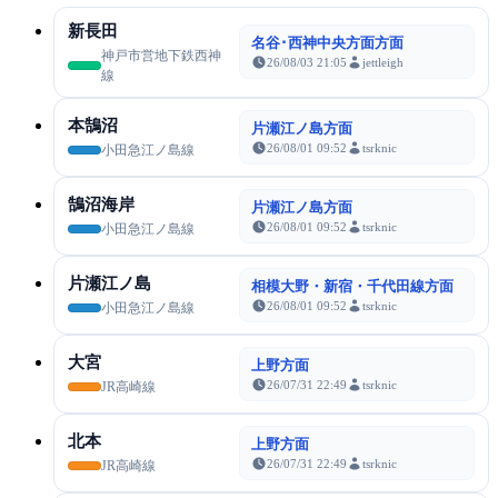
新長田
名谷･西神中央方面方面
神戸市営地下鉄西神
26/08/03 21:05
jettleigh
線
本鵠沼
片瀬江ノ島方面
26/08/01 09:52
tsrknic
小田急江ノ島線
鵠沼海岸
片瀬江ノ島方面
26/08/01 09:52
tsrknic
小田急江ノ島線
片瀬江ノ島
相模大野・新宿・千代田線方面
26/08/01 09:52
tsrknic
小田急江ノ島線
大宮
上野方面
26/07/31 22:49
tsrknic
JR高崎線
北本
上野方面
26/07/31 22:49
tsrknic
JR高崎線