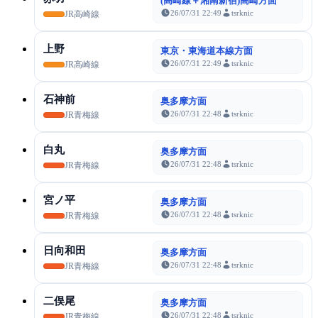
(高崎線＋湘南新宿)高崎方面
26/07/31 22:49
tsrknic
JR高崎線
上野
東京・東海道本線方面
26/07/31 22:49
tsrknic
JR高崎線
石神前
奥多摩方面
26/07/31 22:48
tsrknic
JR青梅線
白丸
奥多摩方面
26/07/31 22:48
tsrknic
JR青梅線
宮ノ平
奥多摩方面
26/07/31 22:48
tsrknic
JR青梅線
日向和田
奥多摩方面
26/07/31 22:48
tsrknic
JR青梅線
二俣尾
奥多摩方面
26/07/31 22:48
tsrknic
JR青梅線