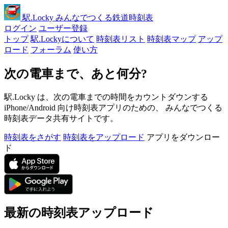
駅
.Locky
みんなでつくる鉄道時刻表
ログイン
ユーザー登録
トップ
駅.Lockyについて
時刻表リスト
時刻表マップ
アップ
ロード
フォーラム
使い方
次の電車まで、あと何分?
駅.Locky は、次の電車までの時間をカウントダウンする
iPhone/Android 向け時刻表アプリのための、 みんなでつくる
時刻表データ共有サイトです。
時刻表をさがす
時刻表をアップロード
アプリをダウンロー
ド
最新の時刻表アップロード