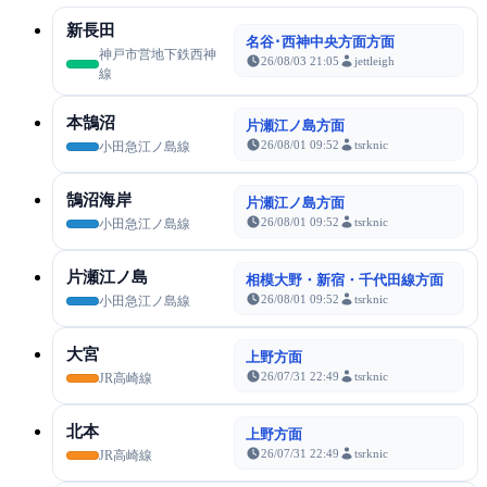
新長田
名谷･西神中央方面方面
神戸市営地下鉄西神
26/08/03 21:05
jettleigh
線
本鵠沼
片瀬江ノ島方面
26/08/01 09:52
tsrknic
小田急江ノ島線
鵠沼海岸
片瀬江ノ島方面
26/08/01 09:52
tsrknic
小田急江ノ島線
片瀬江ノ島
相模大野・新宿・千代田線方面
26/08/01 09:52
tsrknic
小田急江ノ島線
大宮
上野方面
26/07/31 22:49
tsrknic
JR高崎線
北本
上野方面
26/07/31 22:49
tsrknic
JR高崎線