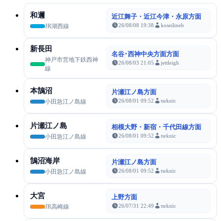
和邇
近江舞子・近江今津・永原方面
26/08/08 19:38
koseilineb
JR湖西線
新長田
名谷･西神中央方面方面
神戸市営地下鉄西神
26/08/03 21:05
jettleigh
線
本鵠沼
片瀬江ノ島方面
26/08/01 09:52
tsrknic
小田急江ノ島線
片瀬江ノ島
相模大野・新宿・千代田線方面
26/08/01 09:52
tsrknic
小田急江ノ島線
鵠沼海岸
片瀬江ノ島方面
26/08/01 09:52
tsrknic
小田急江ノ島線
大宮
上野方面
26/07/31 22:49
tsrknic
JR高崎線