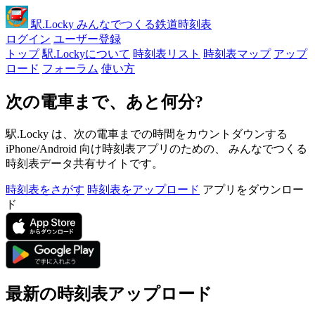
駅
.Locky
みんなでつくる鉄道時刻表
ログイン
ユーザー登録
トップ
駅.Lockyについて
時刻表リスト
時刻表マップ
アップ
ロード
フォーラム
使い方
次の電車まで、あと何分?
駅.Locky は、次の電車までの時間をカウントダウンする
iPhone/Android 向け時刻表アプリのための、 みんなでつくる
時刻表データ共有サイトです。
時刻表をさがす
時刻表をアップロード
アプリをダウンロー
ド
最新の時刻表アップロード