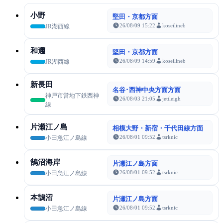
小野
堅田・京都方面
26/08/09 15:22
koseilineb
JR湖西線
和邇
堅田・京都方面
26/08/09 14:59
koseilineb
JR湖西線
新長田
名谷･西神中央方面方面
神戸市営地下鉄西神
26/08/03 21:05
jettleigh
線
片瀬江ノ島
相模大野・新宿・千代田線方面
26/08/01 09:52
tsrknic
小田急江ノ島線
鵠沼海岸
片瀬江ノ島方面
26/08/01 09:52
tsrknic
小田急江ノ島線
本鵠沼
片瀬江ノ島方面
26/08/01 09:52
tsrknic
小田急江ノ島線