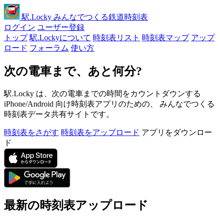
駅
.Locky
みんなでつくる鉄道時刻表
ログイン
ユーザー登録
トップ
駅.Lockyについて
時刻表リスト
時刻表マップ
アップ
ロード
フォーラム
使い方
次の電車まで、あと何分?
駅.Locky は、次の電車までの時間をカウントダウンする
iPhone/Android 向け時刻表アプリのための、 みんなでつくる
時刻表データ共有サイトです。
時刻表をさがす
時刻表をアップロード
アプリをダウンロー
ド
最新の時刻表アップロード