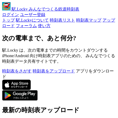
駅
.Locky
みんなでつくる鉄道時刻表
ログイン
ユーザー登録
トップ
駅.Lockyについて
時刻表リスト
時刻表マップ
アップ
ロード
フォーラム
使い方
次の電車まで、あと何分?
駅.Locky は、次の電車までの時間をカウントダウンする
iPhone/Android 向け時刻表アプリのための、 みんなでつくる
時刻表データ共有サイトです。
時刻表をさがす
時刻表をアップロード
アプリをダウンロー
ド
最新の時刻表アップロード