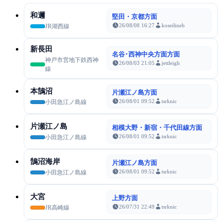
和邇
堅田・京都方面
26/08/08 16:27
koseilineb
JR湖西線
新長田
名谷･西神中央方面方面
神戸市営地下鉄西神
26/08/03 21:05
jettleigh
線
本鵠沼
片瀬江ノ島方面
26/08/01 09:52
tsrknic
小田急江ノ島線
片瀬江ノ島
相模大野・新宿・千代田線方面
26/08/01 09:52
tsrknic
小田急江ノ島線
鵠沼海岸
片瀬江ノ島方面
26/08/01 09:52
tsrknic
小田急江ノ島線
大宮
上野方面
26/07/31 22:49
tsrknic
JR高崎線