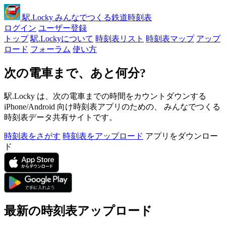
駅
.Locky
みんなでつくる鉄道時刻表
ログイン
ユーザー登録
トップ
駅.Lockyについて
時刻表リスト
時刻表マップ
アップ
ロード
フォーラム
使い方
次の電車まで、あと何分?
駅.Locky は、次の電車までの時間をカウントダウンする
iPhone/Android 向け時刻表アプリのための、 みんなでつくる
時刻表データ共有サイトです。
時刻表をさがす
時刻表をアップロード
アプリをダウンロー
ド
最新の時刻表アップロード