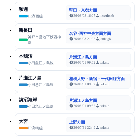
和邇
堅田・京都方面
26/08/08 16:27
koseilineb
JR湖西線
新長田
名谷･西神中央方面方面
神戸市営地下鉄西神
26/08/03 21:05
jettleigh
線
本鵠沼
片瀬江ノ島方面
26/08/01 09:52
tsrknic
小田急江ノ島線
片瀬江ノ島
相模大野・新宿・千代田線方面
26/08/01 09:52
tsrknic
小田急江ノ島線
鵠沼海岸
片瀬江ノ島方面
26/08/01 09:52
tsrknic
小田急江ノ島線
大宮
上野方面
26/07/31 22:49
tsrknic
JR高崎線