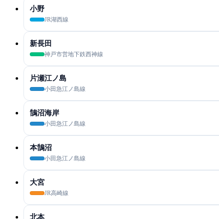
小野
JR湖西線
新長田
神戸市営地下鉄西神線
片瀬江ノ島
小田急江ノ島線
鵠沼海岸
小田急江ノ島線
本鵠沼
小田急江ノ島線
大宮
JR高崎線
北本