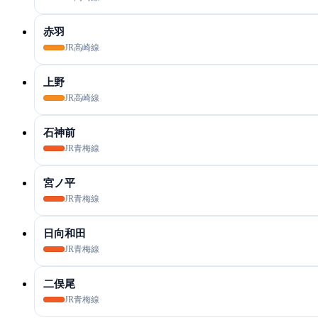
赤羽
JR高崎線
上野
JR高崎線
石神前
JR青梅線
宮ノ平
JR青梅線
日向和田
JR青梅線
二俣尾
JR青梅線