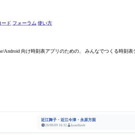
ロード
フォーラム
使い方
one/Android 向け時刻表アプリのための、 みんなでつくる時
近江舞子・近江今津・永原方面
26/08/09 16:32
koseilineb