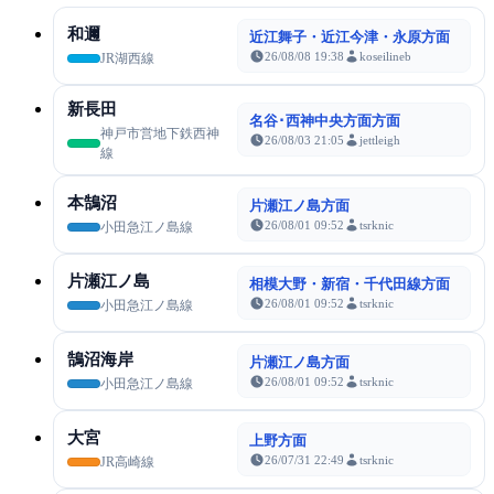
和邇
近江舞子・近江今津・永原方面
26/08/08 19:38
koseilineb
JR湖西線
新長田
名谷･西神中央方面方面
神戸市営地下鉄西神
26/08/03 21:05
jettleigh
線
本鵠沼
片瀬江ノ島方面
26/08/01 09:52
tsrknic
小田急江ノ島線
片瀬江ノ島
相模大野・新宿・千代田線方面
26/08/01 09:52
tsrknic
小田急江ノ島線
鵠沼海岸
片瀬江ノ島方面
26/08/01 09:52
tsrknic
小田急江ノ島線
大宮
上野方面
26/07/31 22:49
tsrknic
JR高崎線