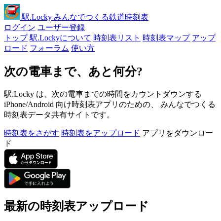
駅
.Locky
みんなでつくる鉄道時刻表
ログイン
ユーザー登録
トップ
駅.Lockyについて
時刻表リスト
時刻表マップ
アップ
ロード
フォーラム
使い方
次の電車まで、あと何分?
駅.Locky は、次の電車までの時間をカウントダウンする
iPhone/Android 向け時刻表アプリのための、 みんなでつくる
時刻表データ共有サイトです。
時刻表をさがす
時刻表をアップロード
アプリをダウンロー
ド
最新の時刻表アップロード