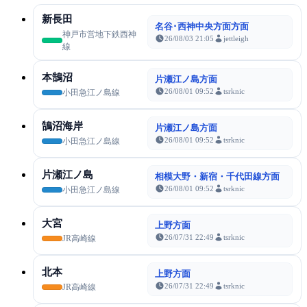
新長田
名谷･西神中央方面方面
神戸市営地下鉄西神
26/08/03 21:05
jettleigh
線
本鵠沼
片瀬江ノ島方面
26/08/01 09:52
tsrknic
小田急江ノ島線
鵠沼海岸
片瀬江ノ島方面
26/08/01 09:52
tsrknic
小田急江ノ島線
片瀬江ノ島
相模大野・新宿・千代田線方面
26/08/01 09:52
tsrknic
小田急江ノ島線
大宮
上野方面
26/07/31 22:49
tsrknic
JR高崎線
北本
上野方面
26/07/31 22:49
tsrknic
JR高崎線