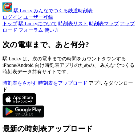
駅
.Locky
みんなでつくる鉄道時刻表
ログイン
ユーザー登録
トップ
駅.Lockyについて
時刻表リスト
時刻表マップ
アップ
ロード
フォーラム
使い方
次の電車まで、あと何分?
駅.Locky は、次の電車までの時間をカウントダウンする
iPhone/Android 向け時刻表アプリのための、 みんなでつくる
時刻表データ共有サイトです。
時刻表をさがす
時刻表をアップロード
アプリをダウンロー
ド
最新の時刻表アップロード