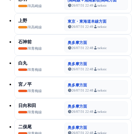
(高崎線＋湘南新宿)高崎方面
26/07/31 22:49
tsrknic
JR高崎線
上野
東京・東海道本線方面
26/07/31 22:49
tsrknic
JR高崎線
石神前
奥多摩方面
26/07/31 22:48
tsrknic
JR青梅線
白丸
奥多摩方面
26/07/31 22:48
tsrknic
JR青梅線
宮ノ平
奥多摩方面
26/07/31 22:48
tsrknic
JR青梅線
日向和田
奥多摩方面
26/07/31 22:48
tsrknic
JR青梅線
二俣尾
奥多摩方面
26/07/31 22:48
tsrknic
JR青梅線