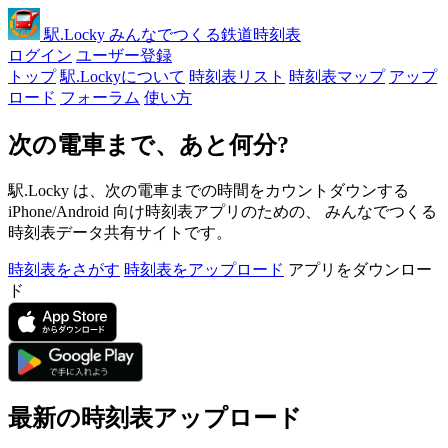
駅
.Locky
みんなでつくる鉄道時刻表
ログイン
ユーザー登録
トップ
駅.Lockyについて
時刻表リスト
時刻表マップ
アップ
ロード
フォーラム
使い方
次の電車まで、あと何分?
駅.Locky は、次の電車までの時間をカウントダウンする
iPhone/Android 向け時刻表アプリのための、 みんなでつくる
時刻表データ共有サイトです。
時刻表をさがす
時刻表をアップロード
アプリをダウンロー
ド
最新の時刻表アップロード