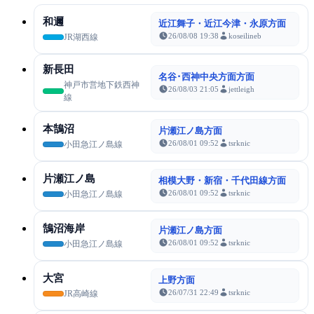
和邇
近江舞子・近江今津・永原方面
26/08/08 19:38
koseilineb
JR湖西線
新長田
名谷･西神中央方面方面
神戸市営地下鉄西神
26/08/03 21:05
jettleigh
線
本鵠沼
片瀬江ノ島方面
26/08/01 09:52
tsrknic
小田急江ノ島線
片瀬江ノ島
相模大野・新宿・千代田線方面
26/08/01 09:52
tsrknic
小田急江ノ島線
鵠沼海岸
片瀬江ノ島方面
26/08/01 09:52
tsrknic
小田急江ノ島線
大宮
上野方面
26/07/31 22:49
tsrknic
JR高崎線