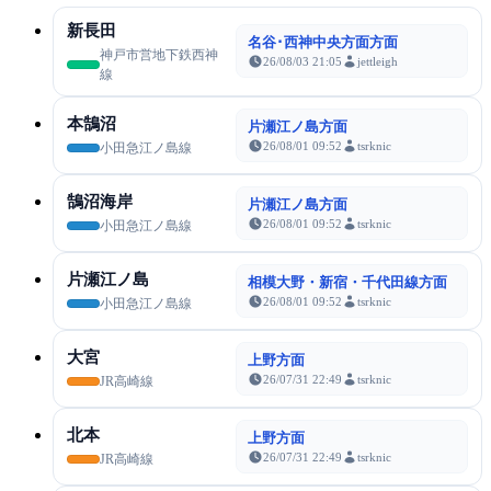
新長田
名谷･西神中央方面方面
神戸市営地下鉄西神
26/08/03 21:05
jettleigh
線
本鵠沼
片瀬江ノ島方面
26/08/01 09:52
tsrknic
小田急江ノ島線
鵠沼海岸
片瀬江ノ島方面
26/08/01 09:52
tsrknic
小田急江ノ島線
片瀬江ノ島
相模大野・新宿・千代田線方面
26/08/01 09:52
tsrknic
小田急江ノ島線
大宮
上野方面
26/07/31 22:49
tsrknic
JR高崎線
北本
上野方面
26/07/31 22:49
tsrknic
JR高崎線