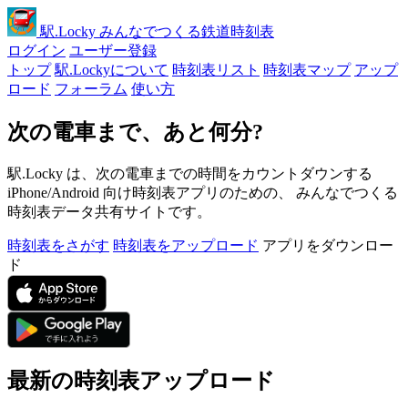
駅
.Locky
みんなでつくる鉄道時刻表
ログイン
ユーザー登録
トップ
駅.Lockyについて
時刻表リスト
時刻表マップ
アップ
ロード
フォーラム
使い方
次の電車まで、あと何分?
駅.Locky は、次の電車までの時間をカウントダウンする
iPhone/Android 向け時刻表アプリのための、 みんなでつくる
時刻表データ共有サイトです。
時刻表をさがす
時刻表をアップロード
アプリをダウンロー
ド
最新の時刻表アップロード