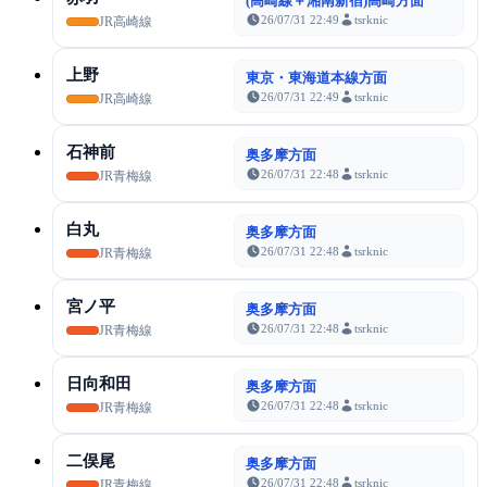
(高崎線＋湘南新宿)高崎方面
26/07/31 22:49
tsrknic
JR高崎線
上野
東京・東海道本線方面
26/07/31 22:49
tsrknic
JR高崎線
石神前
奥多摩方面
26/07/31 22:48
tsrknic
JR青梅線
白丸
奥多摩方面
26/07/31 22:48
tsrknic
JR青梅線
宮ノ平
奥多摩方面
26/07/31 22:48
tsrknic
JR青梅線
日向和田
奥多摩方面
26/07/31 22:48
tsrknic
JR青梅線
二俣尾
奥多摩方面
26/07/31 22:48
tsrknic
JR青梅線