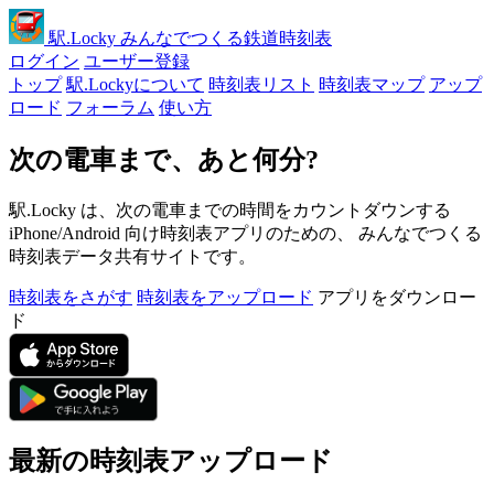
駅
.Locky
みんなでつくる鉄道時刻表
ログイン
ユーザー登録
トップ
駅.Lockyについて
時刻表リスト
時刻表マップ
アップ
ロード
フォーラム
使い方
次の電車まで、あと何分?
駅.Locky は、次の電車までの時間をカウントダウンする
iPhone/Android 向け時刻表アプリのための、 みんなでつくる
時刻表データ共有サイトです。
時刻表をさがす
時刻表をアップロード
アプリをダウンロー
ド
最新の時刻表アップロード