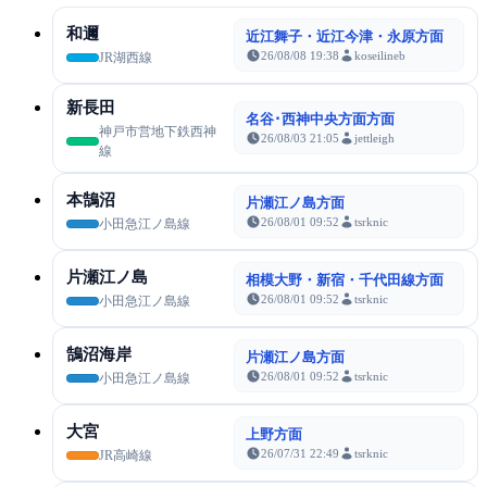
和邇
近江舞子・近江今津・永原方面
26/08/08 19:38
koseilineb
JR湖西線
新長田
名谷･西神中央方面方面
神戸市営地下鉄西神
26/08/03 21:05
jettleigh
線
本鵠沼
片瀬江ノ島方面
26/08/01 09:52
tsrknic
小田急江ノ島線
片瀬江ノ島
相模大野・新宿・千代田線方面
26/08/01 09:52
tsrknic
小田急江ノ島線
鵠沼海岸
片瀬江ノ島方面
26/08/01 09:52
tsrknic
小田急江ノ島線
大宮
上野方面
26/07/31 22:49
tsrknic
JR高崎線