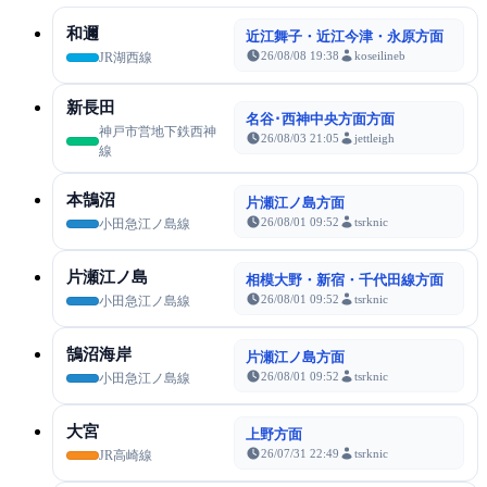
和邇
近江舞子・近江今津・永原方面
26/08/08 19:38
koseilineb
JR湖西線
新長田
名谷･西神中央方面方面
神戸市営地下鉄西神
26/08/03 21:05
jettleigh
線
本鵠沼
片瀬江ノ島方面
26/08/01 09:52
tsrknic
小田急江ノ島線
片瀬江ノ島
相模大野・新宿・千代田線方面
26/08/01 09:52
tsrknic
小田急江ノ島線
鵠沼海岸
片瀬江ノ島方面
26/08/01 09:52
tsrknic
小田急江ノ島線
大宮
上野方面
26/07/31 22:49
tsrknic
JR高崎線