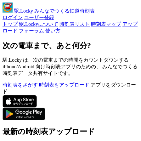
駅
.Locky
みんなでつくる鉄道時刻表
ログイン
ユーザー登録
トップ
駅.Lockyについて
時刻表リスト
時刻表マップ
アップ
ロード
フォーラム
使い方
次の電車まで、あと何分?
駅.Locky は、次の電車までの時間をカウントダウンする
iPhone/Android 向け時刻表アプリのための、 みんなでつくる
時刻表データ共有サイトです。
時刻表をさがす
時刻表をアップロード
アプリをダウンロー
ド
最新の時刻表アップロード