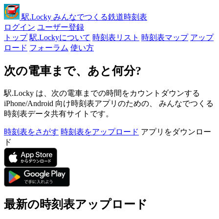
駅
.Locky
みんなでつくる鉄道時刻表
ログイン
ユーザー登録
トップ
駅.Lockyについて
時刻表リスト
時刻表マップ
アップ
ロード
フォーラム
使い方
次の電車まで、あと何分?
駅.Locky は、次の電車までの時間をカウントダウンする
iPhone/Android 向け時刻表アプリのための、 みんなでつくる
時刻表データ共有サイトです。
時刻表をさがす
時刻表をアップロード
アプリをダウンロー
ド
最新の時刻表アップロード