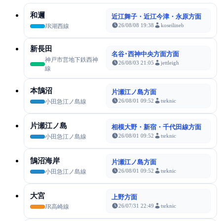
和邇
近江舞子・近江今津・永原方面
26/08/08 19:38
koseilineb
JR湖西線
新長田
名谷･西神中央方面方面
神戸市営地下鉄西神
26/08/03 21:05
jettleigh
線
本鵠沼
片瀬江ノ島方面
26/08/01 09:52
tsrknic
小田急江ノ島線
片瀬江ノ島
相模大野・新宿・千代田線方面
26/08/01 09:52
tsrknic
小田急江ノ島線
鵠沼海岸
片瀬江ノ島方面
26/08/01 09:52
tsrknic
小田急江ノ島線
大宮
上野方面
26/07/31 22:49
tsrknic
JR高崎線