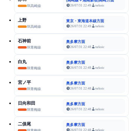
(高崎線＋湘南新宿)高崎方面
26/07/31 22:49
tsrknic
JR高崎線
上野
東京・東海道本線方面
26/07/31 22:49
tsrknic
JR高崎線
石神前
奥多摩方面
26/07/31 22:48
tsrknic
JR青梅線
白丸
奥多摩方面
26/07/31 22:48
tsrknic
JR青梅線
宮ノ平
奥多摩方面
26/07/31 22:48
tsrknic
JR青梅線
日向和田
奥多摩方面
26/07/31 22:48
tsrknic
JR青梅線
二俣尾
奥多摩方面
26/07/31 22:48
tsrknic
JR青梅線