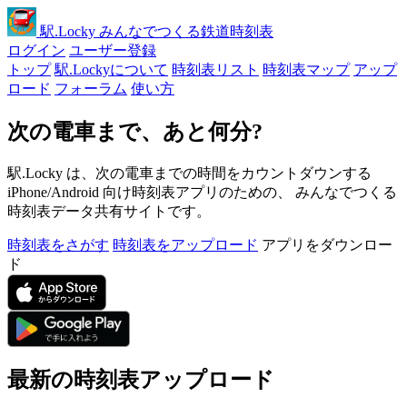
駅
.Locky
みんなでつくる鉄道時刻表
ログイン
ユーザー登録
トップ
駅.Lockyについて
時刻表リスト
時刻表マップ
アップ
ロード
フォーラム
使い方
次の電車まで、あと何分?
駅.Locky は、次の電車までの時間をカウントダウンする
iPhone/Android 向け時刻表アプリのための、 みんなでつくる
時刻表データ共有サイトです。
時刻表をさがす
時刻表をアップロード
アプリをダウンロー
ド
最新の時刻表アップロード