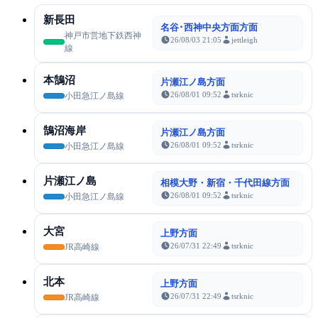
新長田
名谷･西神中央方面方面
神戸市営地下鉄西神
26/08/03 21:05
jettleigh
線
本鵠沼
片瀬江ノ島方面
26/08/01 09:52
tsrknic
小田急江ノ島線
鵠沼海岸
片瀬江ノ島方面
26/08/01 09:52
tsrknic
小田急江ノ島線
片瀬江ノ島
相模大野・新宿・千代田線方面
26/08/01 09:52
tsrknic
小田急江ノ島線
大宮
上野方面
26/07/31 22:49
tsrknic
JR高崎線
北本
上野方面
26/07/31 22:49
tsrknic
JR高崎線