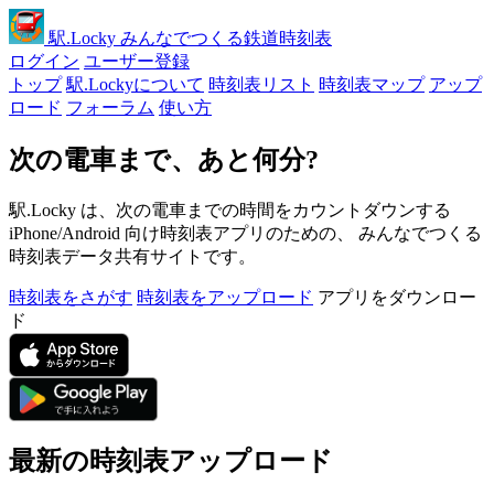
駅
.Locky
みんなでつくる鉄道時刻表
ログイン
ユーザー登録
トップ
駅.Lockyについて
時刻表リスト
時刻表マップ
アップ
ロード
フォーラム
使い方
次の電車まで、あと何分?
駅.Locky は、次の電車までの時間をカウントダウンする
iPhone/Android 向け時刻表アプリのための、 みんなでつくる
時刻表データ共有サイトです。
時刻表をさがす
時刻表をアップロード
アプリをダウンロー
ド
最新の時刻表アップロード