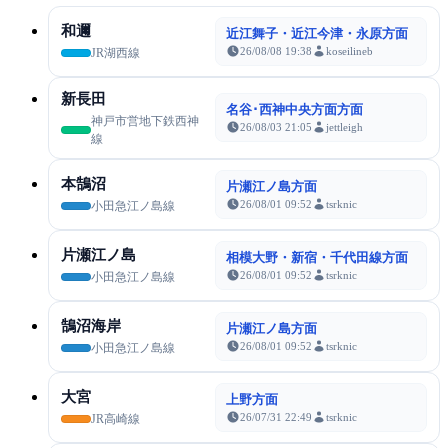
和邇
近江舞子・近江今津・永原方面
26/08/08 19:38
koseilineb
JR湖西線
新長田
名谷･西神中央方面方面
神戸市営地下鉄西神
26/08/03 21:05
jettleigh
線
本鵠沼
片瀬江ノ島方面
26/08/01 09:52
tsrknic
小田急江ノ島線
片瀬江ノ島
相模大野・新宿・千代田線方面
26/08/01 09:52
tsrknic
小田急江ノ島線
鵠沼海岸
片瀬江ノ島方面
26/08/01 09:52
tsrknic
小田急江ノ島線
大宮
上野方面
26/07/31 22:49
tsrknic
JR高崎線