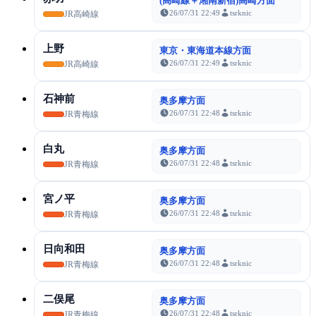
(高崎線＋湘南新宿)高崎方面
26/07/31 22:49
tsrknic
JR高崎線
上野
東京・東海道本線方面
26/07/31 22:49
tsrknic
JR高崎線
石神前
奥多摩方面
26/07/31 22:48
tsrknic
JR青梅線
白丸
奥多摩方面
26/07/31 22:48
tsrknic
JR青梅線
宮ノ平
奥多摩方面
26/07/31 22:48
tsrknic
JR青梅線
日向和田
奥多摩方面
26/07/31 22:48
tsrknic
JR青梅線
二俣尾
奥多摩方面
26/07/31 22:48
tsrknic
JR青梅線