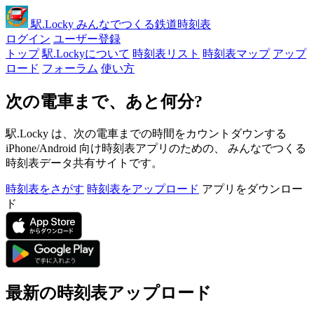
駅
.Locky
みんなでつくる鉄道時刻表
ログイン
ユーザー登録
トップ
駅.Lockyについて
時刻表リスト
時刻表マップ
アップ
ロード
フォーラム
使い方
次の電車まで、あと何分?
駅.Locky は、次の電車までの時間をカウントダウンする
iPhone/Android 向け時刻表アプリのための、 みんなでつくる
時刻表データ共有サイトです。
時刻表をさがす
時刻表をアップロード
アプリをダウンロー
ド
最新の時刻表アップロード