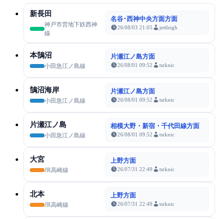
新長田
名谷･西神中央方面方面
神戸市営地下鉄西神
26/08/03 21:05
jettleigh
線
本鵠沼
片瀬江ノ島方面
26/08/01 09:52
tsrknic
小田急江ノ島線
鵠沼海岸
片瀬江ノ島方面
26/08/01 09:52
tsrknic
小田急江ノ島線
片瀬江ノ島
相模大野・新宿・千代田線方面
26/08/01 09:52
tsrknic
小田急江ノ島線
大宮
上野方面
26/07/31 22:49
tsrknic
JR高崎線
北本
上野方面
26/07/31 22:49
tsrknic
JR高崎線