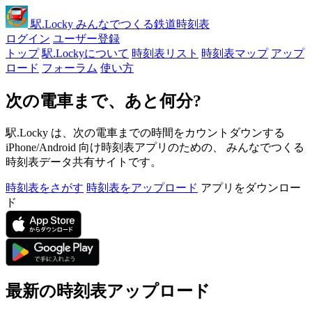
駅
.Locky
みんなでつくる鉄道時刻表
ログイン
ユーザー登録
トップ
駅.Lockyについて
時刻表リスト
時刻表マップ
アップ
ロード
フォーラム
使い方
次の電車まで、あと何分?
駅.Locky は、次の電車までの時間をカウントダウンする
iPhone/Android 向け時刻表アプリのための、 みんなでつくる
時刻表データ共有サイトです。
時刻表をさがす
時刻表をアップロード
アプリをダウンロー
ド
最新の時刻表アップロード