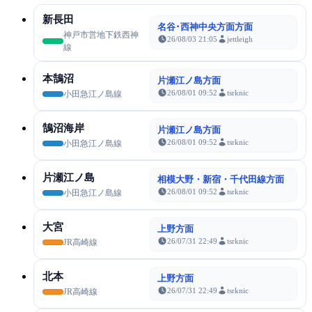
新長田
名谷･西神中央方面方面
神戸市営地下鉄西神
26/08/03 21:05
jettleigh
線
本鵠沼
片瀬江ノ島方面
26/08/01 09:52
tsrknic
小田急江ノ島線
鵠沼海岸
片瀬江ノ島方面
26/08/01 09:52
tsrknic
小田急江ノ島線
片瀬江ノ島
相模大野・新宿・千代田線方面
26/08/01 09:52
tsrknic
小田急江ノ島線
大宮
上野方面
26/07/31 22:49
tsrknic
JR高崎線
北本
上野方面
26/07/31 22:49
tsrknic
JR高崎線