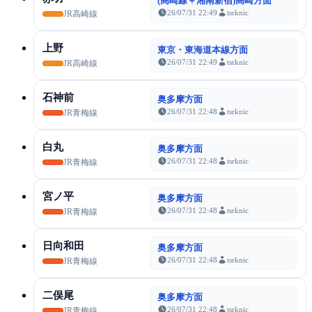
(高崎線＋湘南新宿)高崎方面
26/07/31 22:49
tsrknic
JR高崎線
上野
東京・東海道本線方面
26/07/31 22:49
tsrknic
JR高崎線
石神前
奥多摩方面
26/07/31 22:48
tsrknic
JR青梅線
白丸
奥多摩方面
26/07/31 22:48
tsrknic
JR青梅線
宮ノ平
奥多摩方面
26/07/31 22:48
tsrknic
JR青梅線
日向和田
奥多摩方面
26/07/31 22:48
tsrknic
JR青梅線
二俣尾
奥多摩方面
26/07/31 22:48
tsrknic
JR青梅線