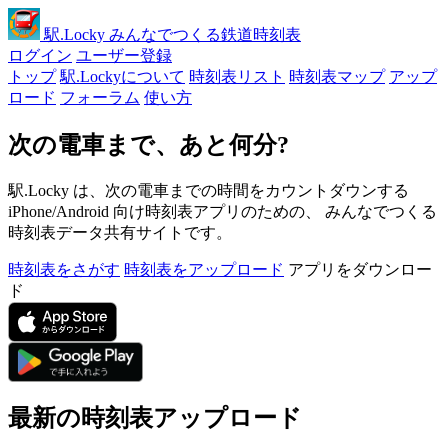
駅
.Locky
みんなでつくる鉄道時刻表
ログイン
ユーザー登録
トップ
駅.Lockyについて
時刻表リスト
時刻表マップ
アップ
ロード
フォーラム
使い方
次の電車まで、あと何分?
駅.Locky は、次の電車までの時間をカウントダウンする
iPhone/Android 向け時刻表アプリのための、 みんなでつくる
時刻表データ共有サイトです。
時刻表をさがす
時刻表をアップロード
アプリをダウンロー
ド
最新の時刻表アップロード