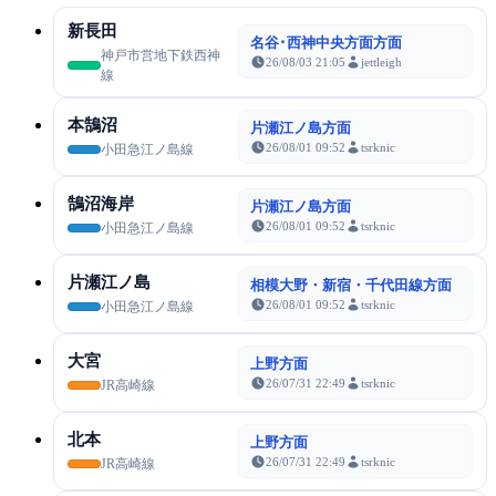
新長田
名谷･西神中央方面方面
神戸市営地下鉄西神
26/08/03 21:05
jettleigh
線
本鵠沼
片瀬江ノ島方面
26/08/01 09:52
tsrknic
小田急江ノ島線
鵠沼海岸
片瀬江ノ島方面
26/08/01 09:52
tsrknic
小田急江ノ島線
片瀬江ノ島
相模大野・新宿・千代田線方面
26/08/01 09:52
tsrknic
小田急江ノ島線
大宮
上野方面
26/07/31 22:49
tsrknic
JR高崎線
北本
上野方面
26/07/31 22:49
tsrknic
JR高崎線