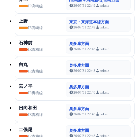
(高崎線＋湘南新宿)高崎方面
26/07/31 22:49
tsrknic
JR高崎線
上野
東京・東海道本線方面
26/07/31 22:49
tsrknic
JR高崎線
石神前
奥多摩方面
26/07/31 22:48
tsrknic
JR青梅線
白丸
奥多摩方面
26/07/31 22:48
tsrknic
JR青梅線
宮ノ平
奥多摩方面
26/07/31 22:48
tsrknic
JR青梅線
日向和田
奥多摩方面
26/07/31 22:48
tsrknic
JR青梅線
二俣尾
奥多摩方面
26/07/31 22:48
tsrknic
JR青梅線