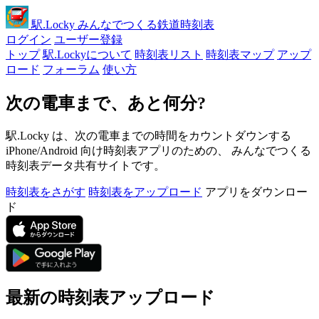
駅
.Locky
みんなでつくる鉄道時刻表
ログイン
ユーザー登録
トップ
駅.Lockyについて
時刻表リスト
時刻表マップ
アップ
ロード
フォーラム
使い方
次の電車まで、あと何分?
駅.Locky は、次の電車までの時間をカウントダウンする
iPhone/Android 向け時刻表アプリのための、 みんなでつくる
時刻表データ共有サイトです。
時刻表をさがす
時刻表をアップロード
アプリをダウンロー
ド
最新の時刻表アップロード