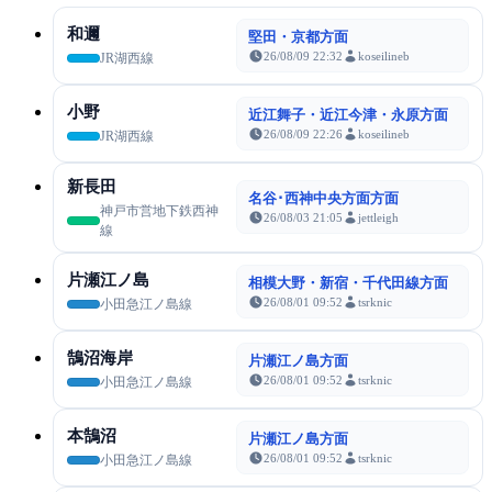
和邇
堅田・京都方面
26/08/09 22:32
koseilineb
JR湖西線
小野
近江舞子・近江今津・永原方面
26/08/09 22:26
koseilineb
JR湖西線
新長田
名谷･西神中央方面方面
神戸市営地下鉄西神
26/08/03 21:05
jettleigh
線
片瀬江ノ島
相模大野・新宿・千代田線方面
26/08/01 09:52
tsrknic
小田急江ノ島線
鵠沼海岸
片瀬江ノ島方面
26/08/01 09:52
tsrknic
小田急江ノ島線
本鵠沼
片瀬江ノ島方面
26/08/01 09:52
tsrknic
小田急江ノ島線