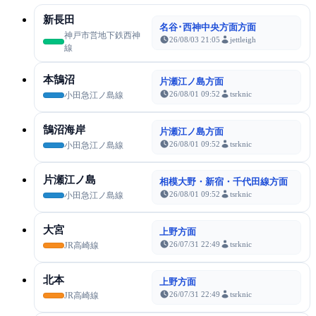
新長田
名谷･西神中央方面方面
神戸市営地下鉄西神
26/08/03 21:05
jettleigh
線
本鵠沼
片瀬江ノ島方面
26/08/01 09:52
tsrknic
小田急江ノ島線
鵠沼海岸
片瀬江ノ島方面
26/08/01 09:52
tsrknic
小田急江ノ島線
片瀬江ノ島
相模大野・新宿・千代田線方面
26/08/01 09:52
tsrknic
小田急江ノ島線
大宮
上野方面
26/07/31 22:49
tsrknic
JR高崎線
北本
上野方面
26/07/31 22:49
tsrknic
JR高崎線