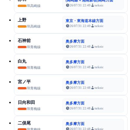
(高崎線＋湘南新宿)高崎方面
26/07/31 22:49
tsrknic
JR高崎線
上野
東京・東海道本線方面
26/07/31 22:49
tsrknic
JR高崎線
石神前
奥多摩方面
26/07/31 22:48
tsrknic
JR青梅線
白丸
奥多摩方面
26/07/31 22:48
tsrknic
JR青梅線
宮ノ平
奥多摩方面
26/07/31 22:48
tsrknic
JR青梅線
日向和田
奥多摩方面
26/07/31 22:48
tsrknic
JR青梅線
二俣尾
奥多摩方面
26/07/31 22:48
tsrknic
JR青梅線