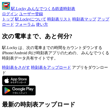
駅
.Locky
みんなでつくる鉄道時刻表
ログイン
ユーザー登録
トップ
駅.Lockyについて
時刻表リスト
時刻表マップ
アップ
ロード
フォーラム
使い方
次の電車まで、あと何分?
駅.Locky は、次の電車までの時間をカウントダウンする
iPhone/Android 向け時刻表アプリのための、 みんなでつくる
時刻表データ共有サイトです。
時刻表をさがす
時刻表をアップロード
アプリをダウンロー
ド
最新の時刻表アップロード