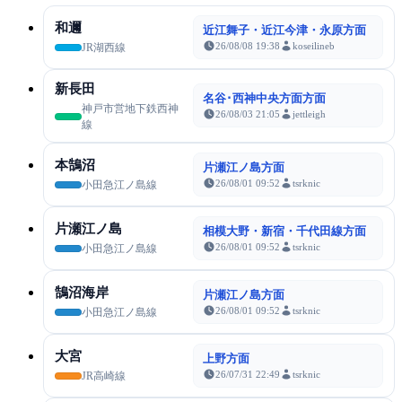
和邇
近江舞子・近江今津・永原方面
26/08/08 19:38
koseilineb
JR湖西線
新長田
名谷･西神中央方面方面
神戸市営地下鉄西神
26/08/03 21:05
jettleigh
線
本鵠沼
片瀬江ノ島方面
26/08/01 09:52
tsrknic
小田急江ノ島線
片瀬江ノ島
相模大野・新宿・千代田線方面
26/08/01 09:52
tsrknic
小田急江ノ島線
鵠沼海岸
片瀬江ノ島方面
26/08/01 09:52
tsrknic
小田急江ノ島線
大宮
上野方面
26/07/31 22:49
tsrknic
JR高崎線