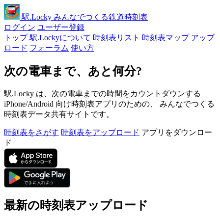
駅
.Locky
みんなでつくる鉄道時刻表
ログイン
ユーザー登録
トップ
駅.Lockyについて
時刻表リスト
時刻表マップ
アップ
ロード
フォーラム
使い方
次の電車まで、あと何分?
駅.Locky は、次の電車までの時間をカウントダウンする
iPhone/Android 向け時刻表アプリのための、 みんなでつくる
時刻表データ共有サイトです。
時刻表をさがす
時刻表をアップロード
アプリをダウンロー
ド
最新の時刻表アップロード