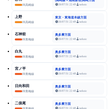
(高崎線＋湘南新宿)高崎方面
26/07/31 22:49
tsrknic
JR高崎線
上野
東京・東海道本線方面
26/07/31 22:49
tsrknic
JR高崎線
石神前
奥多摩方面
26/07/31 22:48
tsrknic
JR青梅線
白丸
奥多摩方面
26/07/31 22:48
tsrknic
JR青梅線
宮ノ平
奥多摩方面
26/07/31 22:48
tsrknic
JR青梅線
日向和田
奥多摩方面
26/07/31 22:48
tsrknic
JR青梅線
二俣尾
奥多摩方面
26/07/31 22:48
tsrknic
JR青梅線