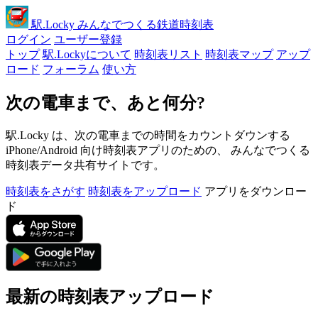
駅
.Locky
みんなでつくる鉄道時刻表
ログイン
ユーザー登録
トップ
駅.Lockyについて
時刻表リスト
時刻表マップ
アップ
ロード
フォーラム
使い方
次の電車まで、あと何分?
駅.Locky は、次の電車までの時間をカウントダウンする
iPhone/Android 向け時刻表アプリのための、 みんなでつくる
時刻表データ共有サイトです。
時刻表をさがす
時刻表をアップロード
アプリをダウンロー
ド
最新の時刻表アップロード