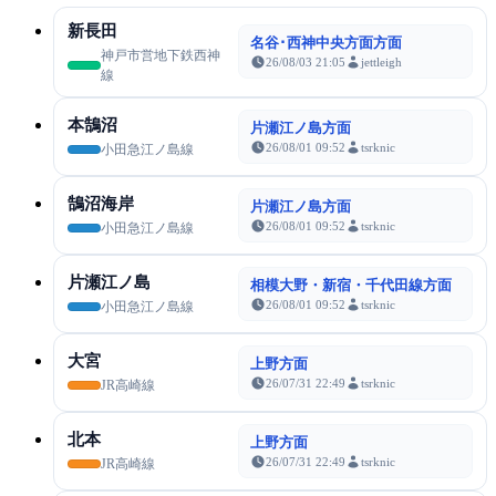
新長田
名谷･西神中央方面方面
神戸市営地下鉄西神
26/08/03 21:05
jettleigh
線
本鵠沼
片瀬江ノ島方面
26/08/01 09:52
tsrknic
小田急江ノ島線
鵠沼海岸
片瀬江ノ島方面
26/08/01 09:52
tsrknic
小田急江ノ島線
片瀬江ノ島
相模大野・新宿・千代田線方面
26/08/01 09:52
tsrknic
小田急江ノ島線
大宮
上野方面
26/07/31 22:49
tsrknic
JR高崎線
北本
上野方面
26/07/31 22:49
tsrknic
JR高崎線