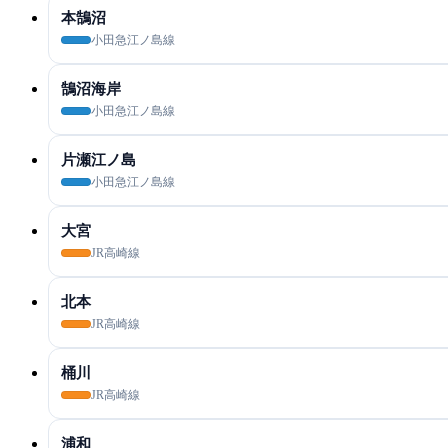
本鵠沼
小田急江ノ島線
鵠沼海岸
小田急江ノ島線
片瀬江ノ島
小田急江ノ島線
大宮
JR高崎線
北本
JR高崎線
桶川
JR高崎線
浦和