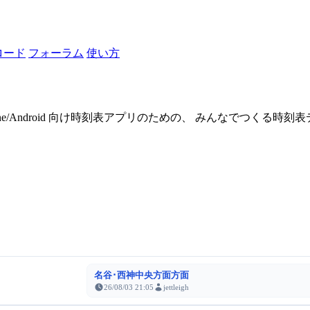
ロード
フォーラム
使い方
one/Android 向け時刻表アプリのための、 みんなでつくる時
名谷･西神中央方面方面
26/08/03 21:05
jettleigh