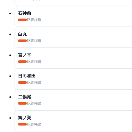
石神前
JR青梅線
白丸
JR青梅線
宮ノ平
JR青梅線
日向和田
JR青梅線
二俣尾
JR青梅線
鳩ノ巣
JR青梅線