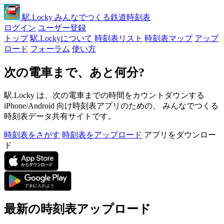
駅
.Locky
みんなでつくる鉄道時刻表
ログイン
ユーザー登録
トップ
駅.Lockyについて
時刻表リスト
時刻表マップ
アップ
ロード
フォーラム
使い方
次の電車まで、あと何分?
駅.Locky は、次の電車までの時間をカウントダウンする
iPhone/Android 向け時刻表アプリのための、 みんなでつくる
時刻表データ共有サイトです。
時刻表をさがす
時刻表をアップロード
アプリをダウンロー
ド
最新の時刻表アップロード