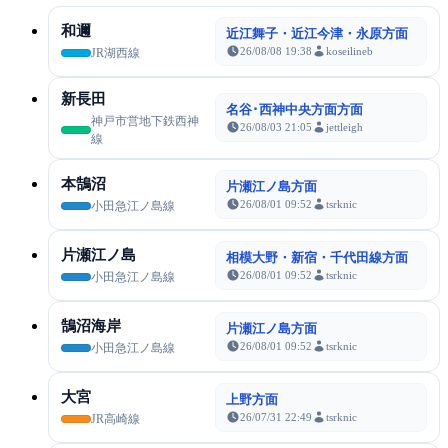
和邇
近江舞子・近江今津・永原方面
26/08/08 19:38
koseilineb
JR湖西線
新長田
名谷･西神中央方面方面
神戸市営地下鉄西神
26/08/03 21:05
jettleigh
線
本鵠沼
片瀬江ノ島方面
26/08/01 09:52
tsrknic
小田急江ノ島線
片瀬江ノ島
相模大野・新宿・千代田線方面
26/08/01 09:52
tsrknic
小田急江ノ島線
鵠沼海岸
片瀬江ノ島方面
26/08/01 09:52
tsrknic
小田急江ノ島線
大宮
上野方面
26/07/31 22:49
tsrknic
JR高崎線